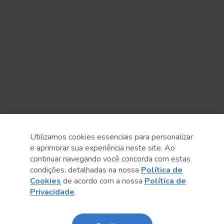
Utilizamos cookies essenciais para personalizar
e aprimorar sua experiência neste site. Ao
continuar navegando você concorda com estas
Anterior
Próximo post
condições, detalhadas na nossa
Política de
Cookies
de acordo com a nossa
Política de
Privacidade
.