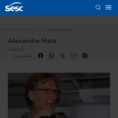
Home
|
Editorial
|
Edições Sesc
|
Alexandre Mate
Alexandre Mate
21/08/2017
Compartilhe: