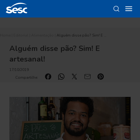
Home
|
Editorial
|
Alimentação
|
Alguém disse pão? Sim! E …
Alguém disse pão? Sim! E
artesanal!
17/10/2019
Compartilhe: