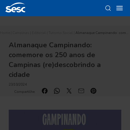
Home
|
Campinas
|
Editorial
|
Turismo Social
|
Almanaque Campinando: com…
Almanaque Campinando:
comemore os 250 anos de
Campinas (re)descobrindo a
cidade
23/10/2024
Compartilhe: