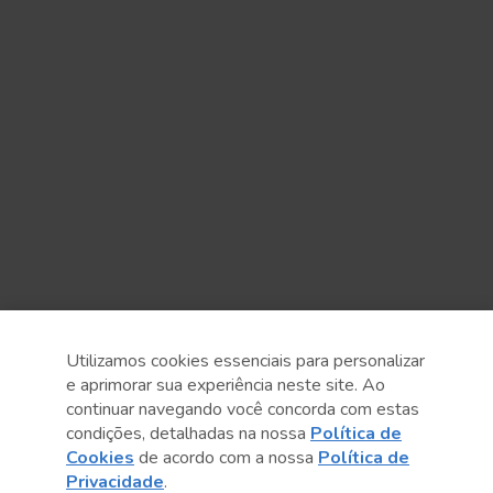
Utilizamos cookies essenciais para personalizar
e aprimorar sua experiência neste site. Ao
continuar navegando você concorda com estas
condições, detalhadas na nossa
Política de
Anterior
Próximo post
Cookies
de acordo com a nossa
Política de
Privacidade
.