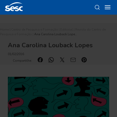
Home
|
Centro de Pesquisa e Formação
|
Editorial
|
Revista do Centro de
Pesquisa e Formação
|
Ana Carolina Louback Lope…
Ana Carolina Louback Lopes
01/02/2016
Compartilhe: