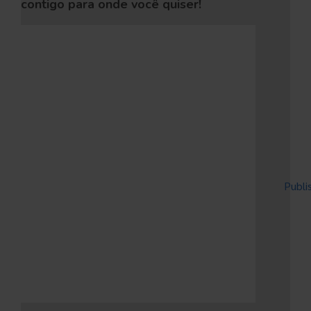
contigo para onde você quiser!
Powered by
Issuu
Publi