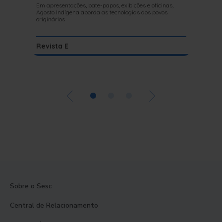
Em apresentações, bate-papos, exibições e oficinas,
Agosto Indígena aborda as tecnologias dos povos
Aos 90 an
originários
escrever l
Revista E
Literat
•
•
•
Sobre o Sesc
Central de Relacionamento