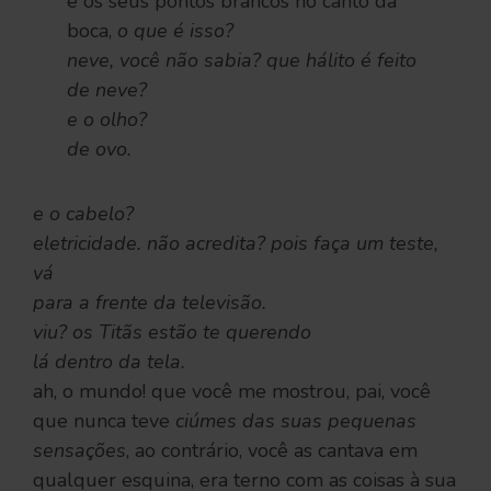
e os seus pontos brancos no canto da
boca,
o que é isso?
neve, você não sabia? que hálito é feito
de neve?
e o olho?
de ovo.
e o cabelo?
eletricidade. não acredita? pois faça um teste,
vá
para a frente da televisão.
viu? os Titãs estão te querendo
lá dentro da tela.
ah, o mundo! que você me mostrou, pai, você
que nunca teve
ciúmes das suas pequenas
sensações
, ao contrário, você as cantava em
qualquer esquina, era terno com as coisas à sua