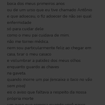
boca dos meus primeiros anos
ou de um urso que eu tive chamado Antônio
e que adoeceu, o fiz adoecer de não sei qual
enfermidade
só para cuidar dele
como o meu pai cuidava de mim.
não me tornei médica.
nem sou particularmente feliz ao chegar em
casa, tirar o meu casaco
e vislumbrar a palidez dos meus olhos
enquanto guardo as chaves
na gaveta.
quando morre um pai
(encaixa o taco no vão
sem piso)
eis o aviso que faltava a respeito da nossa
própria morte
um aviso que começa quando você nasce