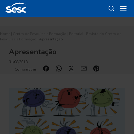
Home
|
Centro de Pesquisa e Formação
|
Editorial
|
Revista do Centro de
Pesquisa e Formação
|
Apresentação
Apresentação
31/08/2018
Compartilhe: