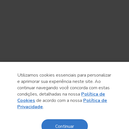
Utilizamos cookies essenciais para personalizar
e aprimorar sua experiência neste site. Ao
continuar navegando você concorda com estas
condições, detalhadas na nossa
Política de
Anterior
Próximo post
Cookies
de acordo com a nossa
Política de
Privacidade
.
Continuar
Sobre o Sesc