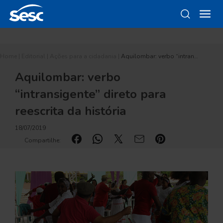
Home
|
Editorial
|
Ações para a cidadania
|
Aquilombar: verbo “intran…
Aquilombar: verbo
“intransigente” direto para
reescrita da história
18/07/2019
Compartilhe: