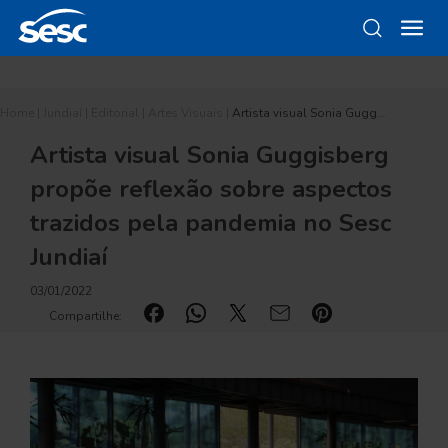
Home
|
Jundiaí
|
Editorial
|
Artes Visuais
|
Artista visual Sonia Gugg…
Artista visual Sonia Guggisberg
propõe reflexão sobre aspectos
trazidos pela pandemia no Sesc
Jundiaí
03/01/2022
Compartilhe: