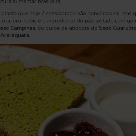
tura alimentar brasileira.
lanta que hoje é considerada não-convencional mas 
 A ora-pro-nobis é o ingrediente do pão tostado com gele
esc Campinas
, do quibe de abóbora do
Sesc Guarulh
 Araraquara
.