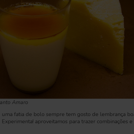
Santo Amaro
a, uma fatia de bolo sempre tem gosto de lembrança bo
 o Experimenta! aproveitamos para trazer combinações e