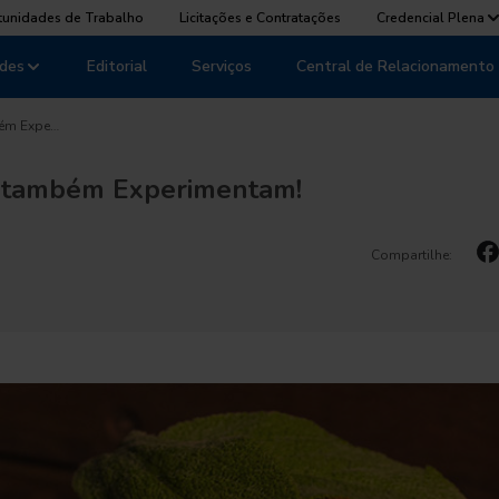
tunidades de Trabalho
Licitações e Contratações
Credencial Plena
des
Editorial
Serviços
Central de Relacionamento
ém Expe…
 também Experimentam!
Compartilhe: