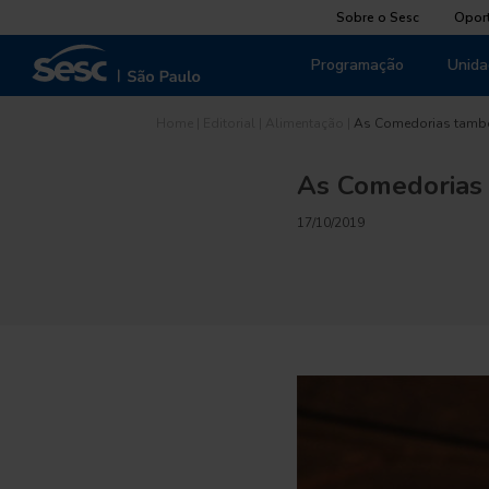
Sobre o Sesc
Opor
Programação
Unida
Home
|
Editorial
|
Alimentação
|
As Comedorias tamb
As Comedorias
17/10/2019