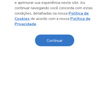
e aprimorar sua experiência neste site. Ao
continuar navegando você concorda com estas
condições, detalhadas na nossa
Política de
Cookies
de acordo com a nossa
Política de
Anterior
Próximo post
Privacidade
.
Continuar
Sobre o Sesc
Central de Relacionamento
Transparência
Código de Conduta e Ética
Política de Privacidade
Política de Cookies
Fale Conosco