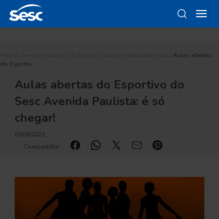
Home
|
Avenida Paulista
|
Editorial
|
Esporte e atividade física
|
Aulas abertas
do Esportiv…
Aulas abertas do Esportivo do
Sesc Avenida Paulista: é só
chegar!
09/08/2022
Compartilhe: