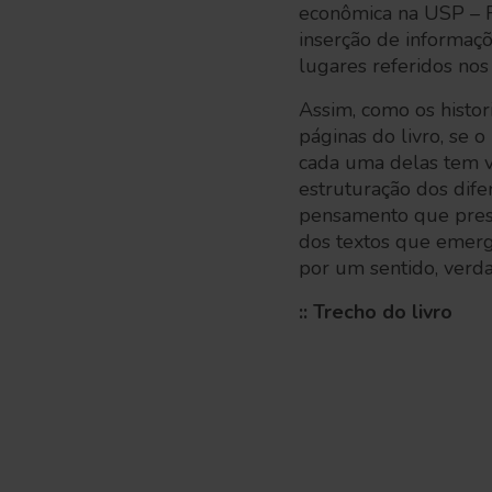
econômica na USP – R
inserção de informaçõ
lugares referidos nos 
Assim, como os histor
páginas do livro, se o
cada uma delas tem vi
estruturação dos dife
pensamento que presid
dos textos que emerg
por um sentido, verd
:: Trecho do livro