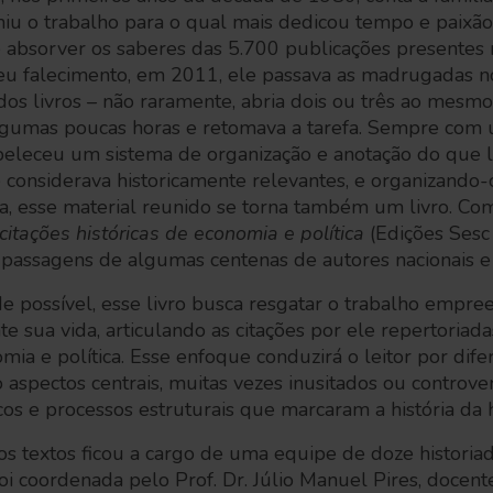
miu o trabalho para o qual mais dedicou tempo e paixã
 e absorver os saberes das 5.700 publicações presentes 
 seu falecimento, em 2011, ele passava as madrugadas no 
dos livros – não raramente, abria dois ou três ao mesmo
lgumas poucas horas e retomava a tarefa. Sempre com
eleceu um sistema de organização e anotação do que li
e considerava historicamente relevantes, e organizand
ra, esse material reunido se torna também um livro. Com
 citações históricas de economia e política
(Edições Sesc 
 passagens de algumas centenas de autores nacionais e 
e possível, esse livro busca resgatar o trabalho empre
te sua vida, articulando as citações por ele repertoriad
omia e política. Esse enfoque conduzirá o leitor por dif
 aspectos centrais, muitas vezes inusitados ou controve
cos e processos estruturais que marcaram a história da
dos textos ficou a cargo de uma equipe de doze historia
oi coordenada pelo Prof. Dr. Júlio Manuel Pires, docente