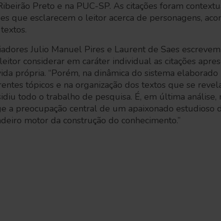
ibeirão Preto e na PUC-SP. As citações foram contextu
es que esclarecem o leitor acerca de personagens, acon
textos.
iadores Julio Manuel Pires e Laurent de Saes escrevem
 leitor considerar em caráter individual as citações apr
da própria. “Porém, na dinâmica do sistema elaborado 
rentes tópicos e na organização dos textos que se revel
iu todo o trabalho de pesquisa. É, em última análise, n
e a preocupação central de um apaixonado estudioso da
adeiro motor da construção do conhecimento.”