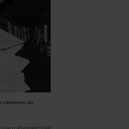
de centenas de
a que o advogado José