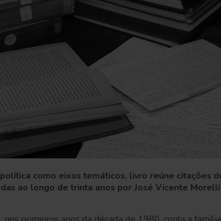
olítica como eixos temáticos, livro reúne citações 
adas ao longo de trinta anos por José Vicente Morelli
 nos primeiros anos da década de 1980, conta a famíli