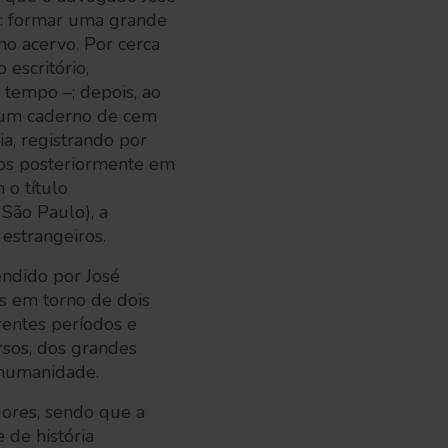
o: formar uma grande
no acervo. Por cerca
escritório,
 tempo –; depois, ao
 um caderno de cem
a, registrando por
o-os posteriormente em
 o título
São Paulo), a
estrangeiros.
endido por José
as em torno de dois
erentes períodos e
rsos, dos grandes
 humanidade.
dores, sendo que a
 de história