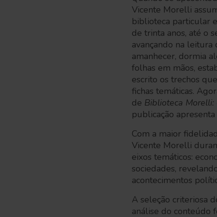
Vicente Morelli assu
biblioteca particular
de trinta anos, até o
avançando na leitura 
amanhecer, dormia a
folhas em mãos, estab
escrito os trechos qu
fichas temáticas. Ago
de
Biblioteca Morelli:
publicação apresenta
Com a maior fidelidad
Vicente Morelli duran
eixos temáticos: econ
sociedades, revelando
acontecimentos políti
A seleção criteriosa 
análise do conteúdo f