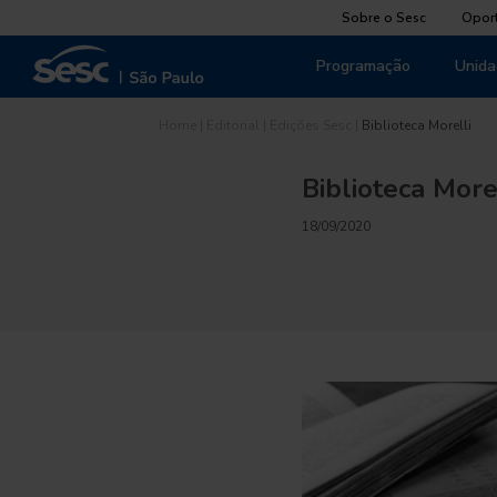
Sobre o Sesc
Opor
Programação
Unida
Home
|
Editorial
|
Edições Sesc
|
Biblioteca Morelli
Biblioteca More
18/09/2020