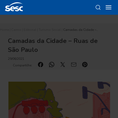
Home
|
Carmo
|
Editorial
|
Turismo Social
|
Camadas da Cidade –…
Camadas da Cidade – Ruas de
São Paulo
29/06/2021
Compartilhe: