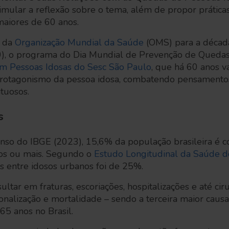
timular a reflexão sobre o tema, além de propor práti
maiores de 60 anos.
s da
Organização Mundial da Saúde
(OMS) para a décad
, o programa do Dia Mundial de Prevenção de Quedas 
om Pessoas Idosas do Sesc São Paulo
, que há 60 anos va
rotagonismo da pessoa idosa, combatendo pensamentos
ituosos.
s
nso do IBGE (2023), 15,6% da população brasileira é 
os ou mais. Segundo o
Estudo Longitudinal da Saúde d
s entre idosos urbanos foi de 25%.
tar em fraturas, escoriações, hospitalizações e até ci
ionalização e mortalidade – sendo a terceira maior caus
65 anos no Brasil.