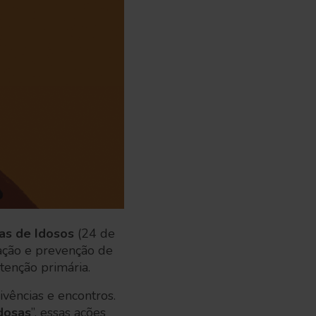
as de Idosos
(24 de
zação e prevenção de
tenção primária.
vências e encontros.
dosas
”, essas ações