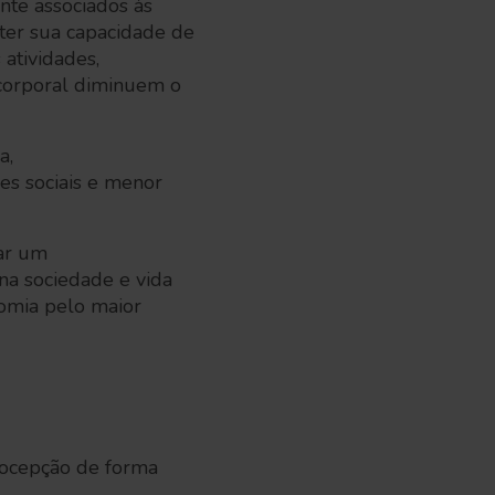
nte associados às
 ter sua capacidade de
 atividades,
 corporal diminuem o
a,
es sociais e menor
tar um
na sociedade e vida
omia pelo maior
riocepção de forma