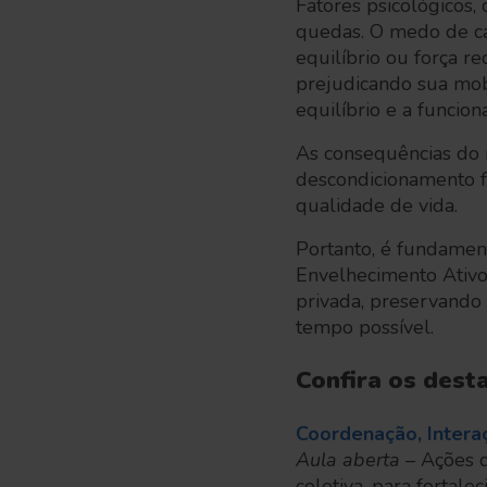
Fatores psicológicos
quedas. O medo de cai
equilíbrio ou força r
prejudicando sua mob
equilíbrio e a funcion
As consequências do 
descondicionamento fí
qualidade de vida.
Portanto, é fundamen
Envelhecimento Ativo
privada, preservando
tempo possível.
Confira os dest
Coordenação, Intera
Aula aberta –
Ações d
coletiva, para fortale