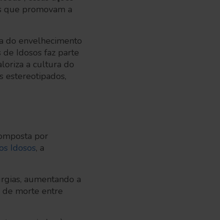
cas que promovam a
a do envelhecimento
de Idosos faz parte
loriza a cultura do
 estereotipados,
composta por
os Idosos
, a
rurgias, aumentando a
a de morte entre