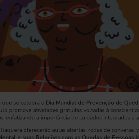
 que se celebra o
Dia Mundial de Prevenção de Qued
ulo promove atividades gratuitas voltadas à conscienti
s, enfatizando a importância de cuidados integrados e a
taquera oferecerão aulas abertas, rodas de conversa, vi
ental e suas Relações com as Quedas de Pessoas I