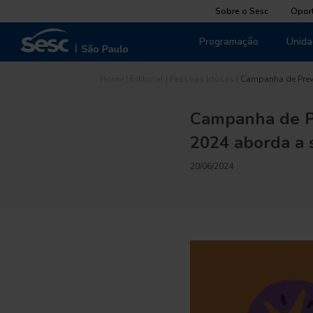
Sobre o Sesc
Opor
Programação
Unida
Home
|
Editorial
|
Pessoas Idosas
|
Campanha de Prev
Campanha de P
2024 aborda a 
20/06/2024