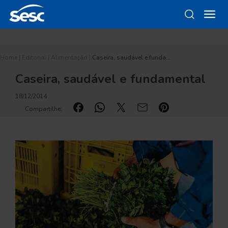
Home
|
Editorial
|
Alimentação
|
Caseira, saudável e funda…
Caseira, saudável e fundamental
18/12/2014
Compartilhe: