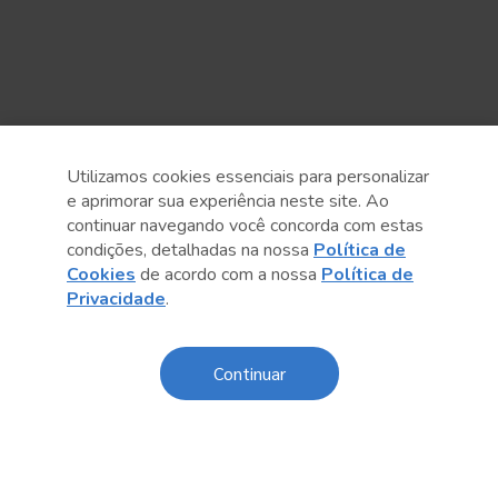
Utilizamos cookies essenciais para personalizar
e aprimorar sua experiência neste site. Ao
continuar navegando você concorda com estas
Anterior
Próximo post
condições, detalhadas na nossa
Política de
Cookies
de acordo com a nossa
Política de
Privacidade
.
Continuar
Conteúdo relacionado