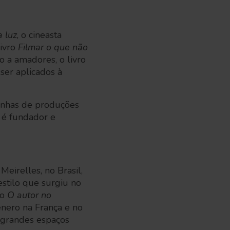
 luz
, o cineasta
livro
Filmar o que não
to a amadores, o livro
ser aplicados à
enhas de produções
 é fundador e
eirelles, no Brasil,
estilo que surgiu no
ro
O autor no
ênero na França e no
s grandes espaços