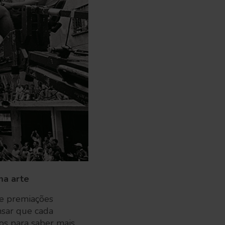
ma arte
 e premiações
ensar que cada
os para saber mais