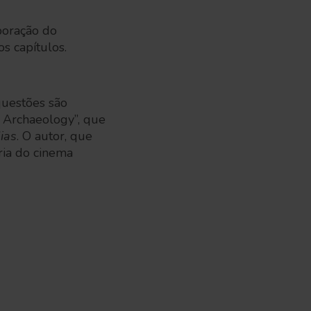
boração do
s capítulos.
questões são
 Archaeology”, que
ias
. O autor, que
ria do cinema