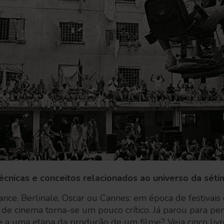
 técnicas e conceitos relacionados ao universo da séti
nce, Berlinale, Oscar ou Cannes: em época de festivais
fã de cinema torna-se um pouco crítico. Já parou para p
e a uma etapa da produção de um filme? Veja cinco livr