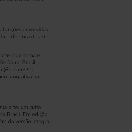
s funções envolvidas
a e diretora de arte
 arte no cinema e
issão no Brasil:
n (
Budapeste
) e
inematográfica na
ima arte: um culto
no Brasil. Em edição
lém da versão integral