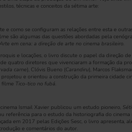
stilos, técnicas e conceitos da sétima arte:
te e como se configuram as relações entre esta e outra
lme são algumas das questões abordadas pela cenógraf
Arte em cena: a direção de arte no cinema brasileiro
.
oquis e locações, o livro discute o papel da direção de
a de quatro diretores que vivenciaram a formação da prof
vada carne
), Clóvis Bueno (
Carandiru
), Marcos Flaksma
 projetou e orientou a construção da primeira cidade c
o filme
Tico-tico no fubá
.
 cinema Ismail Xavier publicou um estudo pioneiro,
Sét
ou referência para o estudo da historiografia do cinema 
nçada em 2017 pelas Edições Sesc, o livro apresenta, a
trodução e comentários do autor.