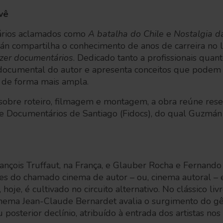
vê
ários aclamados como
A batalha do Chile
e
Nostalgia da
án compartilha o conhecimento de anos de carreira no 
zer documentários
. Dedicado tanto a profissionais quan
 documental do autor e apresenta conceitos que podem 
 de forma mais ampla.
sobre roteiro, filmagem e montagem, a obra reúne res
 de Documentários de Santiago (Fidocs), do qual Guzmán
nçois Truffaut, na França, e Glauber Rocha e Fernando M
res do chamado cinema de autor – ou, cinema autoral – 
 hoje, é cultivado no circuito alternativo. No clássico liv
cinema Jean-Claude Bernardet avalia o surgimento do g
 posterior declínio, atribuído à entrada dos artistas no