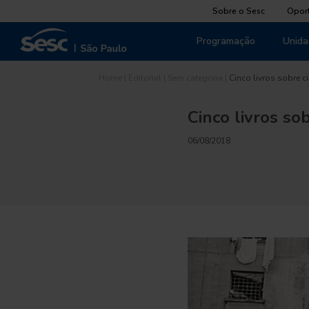
Sobre o Sesc
Opor
Programação
Unida
Home
|
Editorial
|
Sem categoria
|
Cinco livros sobre 
Cinco livros so
06/08/2018