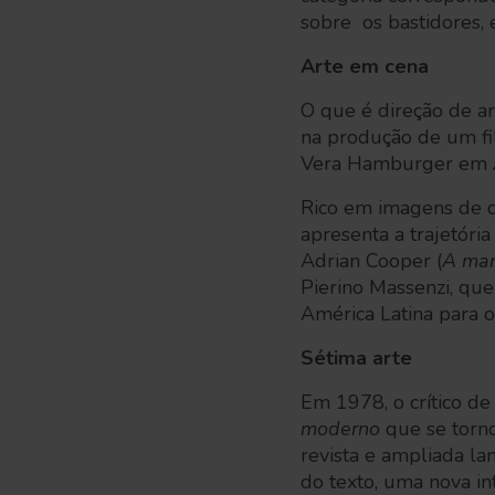
sobre os bastidores, e
Arte em cena
O que é direção de ar
na produção de um fi
Vera Hamburger em
Rico em imagens de cr
apresenta a trajetóri
Adrian Cooper (
A mar
Pierino Massenzi, que
América Latina para 
Sétima arte
Em 1978, o crítico de
moderno
que
se torn
revista e ampliada la
do texto, uma nova in