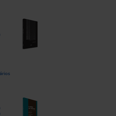
a
ários
a
0