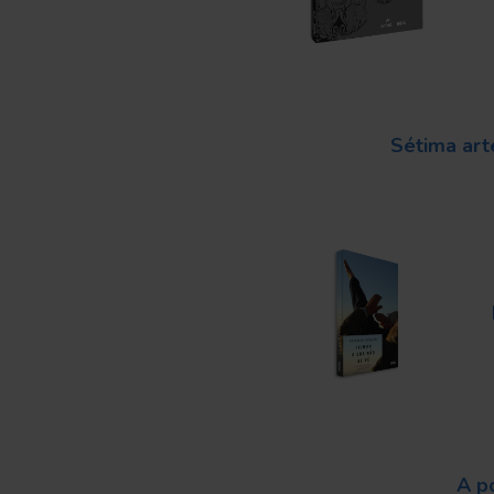
Sétima art
A po