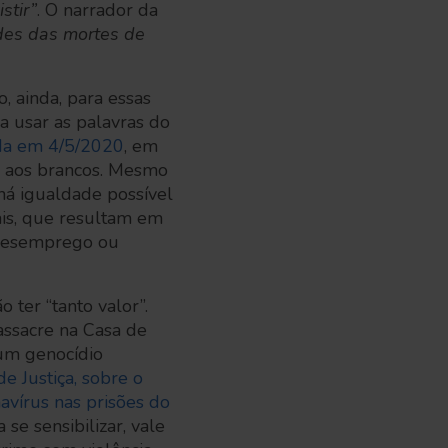
stir”
. O narrador da
des das mortes de
, ainda, para essas
ra usar as palavras do
ada em 4/5/2020
, em
o aos brancos. Mesmo
 há igualdade possível
ais, que resultam em
 desemprego ou
ter “tanto valor”.
assacre na Casa de
 um genocídio
e Justiça, sobre o
avírus nas prisões do
se sensibilizar, vale