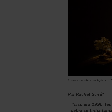
Cena de Farinha com Açúcar ou 
Por
Rachel Sciré
*
“Isso era 1995, le
sabia se tinha toma