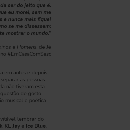
da ser do jeito que é.
que eu morei, sem me
 e nunca mais fiquei
omo se me dissessem:
 te mostrar o mundo.”
eninos e Homens
, de Jé
são no #EmCasaComSesc
da em antes e depois
 separar as pessoas
da não tiveram esta
 questão de gosto
ão musical e poética
evitável lembrar do
k
,
KL Jay
e
Ice Blue
,