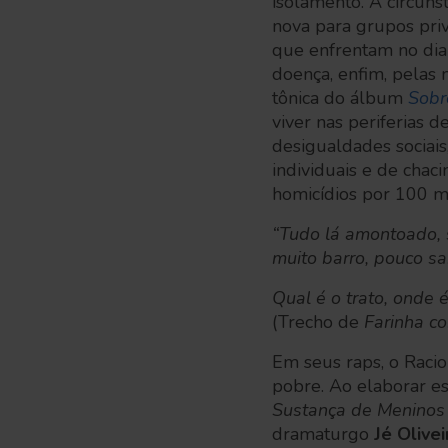
isolamento. A circuns
nova para grupos priv
que enfrentam no dia a
doença, enfim, pelas 
tônica do álbum
Sobr
viver nas periferias 
desigualdades sociais
individuais e de chaci
homicídios por 100 mi
“Tudo lá amontoado, s
muito barro, pouco sar
Qual é o trato, onde 
(Trecho de
Farinha c
Em seus raps, o Racio
pobre. Ao elaborar e
Sustança de Menino
dramaturgo
Jé Olivei