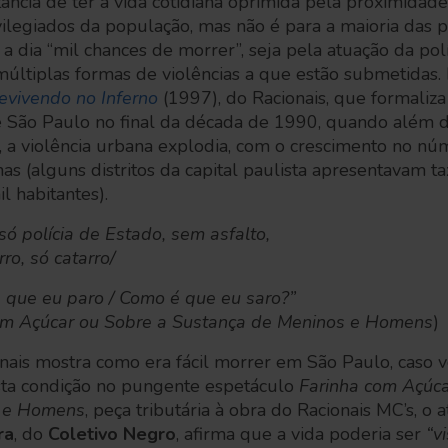
tância de ter a vida cotidiana oprimida pela proximidad
ilegiados da população, mas não é para a maioria das 
 dia “mil chances de morrer”, seja pela atuação da políc
múltiplas formas de violências a que estão submetidas.
evivendo no Inferno
(1997), do Racionais, que formaliza
de São Paulo no final da década de 1990, quando além d
, a violência urbana explodia, com o crescimento no nú
nas (alguns distritos da capital paulista apresentavam t
l habitantes).
ó polícia de Estado, sem asfalto,
ro, só catarro/
é que eu paro / Como é que eu saro?”
om Açúcar ou Sobre a Sustança de Meninos e Homens
)
nais mostra como era fácil morrer em São Paulo, caso 
sta condição no pungente espetáculo
Farinha com Açúca
s e Homens
, peça tributária à obra do Racionais MC’s, o a
ra
, do
Coletivo Negro
, afirma que a vida poderia ser
“v