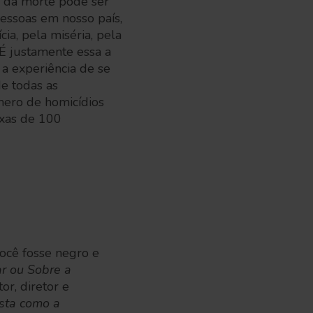
e da morte pode ser
pessoas em nosso país,
ia, pela miséria, pela
 É justamente essa a
 a experiência de se
e todas as
mero de homicídios
axas de 100
você fosse negro e
r ou Sobre a
tor, diretor e
ista como a