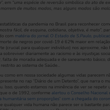
r
”, em
“uma espécie de reversão simbólica do ato de exi
 morrem de muitos modos, mas alguns modos são mol
statísticas da pandemia no Brasil para reconhecer como
ostra fácil, de esquina, cotidiana, objetiva, é mato”
, pa
rdo com
matéria do jornal
O Estado de S.Paulo
, public
e morte de negros por covid-19 é 62% maior em relaçã
te (crucial para qualquer indivíduo) nos aproxime, não
 sobreviver diariamente ao racismo e às injustiças soci
r, falta de moradia adequada e de saneamento básico,
 restrito ao sistema de Saúde…
u como em nossa sociedade algumas vidas parecem não 
 presente no rap “Diário de um Detento”, que narra o m
. Isso, quando estamos na iminência de ver se repetir
 que o de 1992, conforme
alertou o Conselho Nacional d
ia humanitária sem proporções” com a chegada do coron
de qualquer vida humana não parece ser o bastante para 