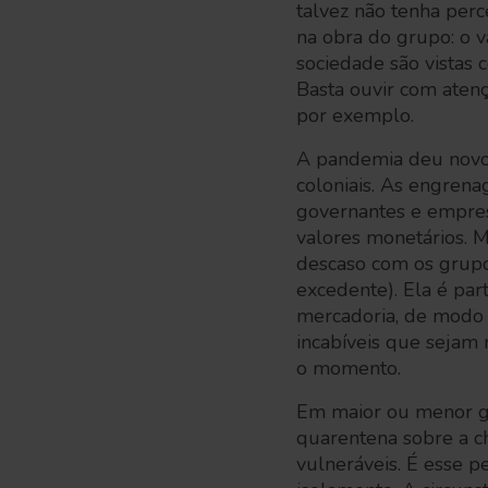
talvez não tenha per
na obra do grupo: o 
sociedade são vistas 
Basta ouvir com ate
por exemplo.
A pandemia deu novos
coloniais. As engren
governantes e empres
valores monetários. M
descaso com os grupo
excedente). Ela é pa
mercadoria, de modo 
incabíveis que sejam 
o momento.
Em maior ou menor g
quarentena sobre a 
vulneráveis. É esse p