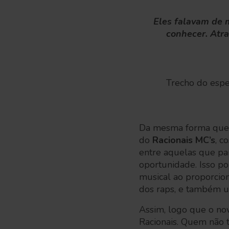
Eles falavam de 
conhecer. Atr
Trecho do esp
Da mesma forma que a 
do
Racionais MC’s
, c
entre aquelas que pa
oportunidade. Isso p
musical ao proporcion
dos raps, e também um 
Assim, logo que o nov
Racionais. Quem não 