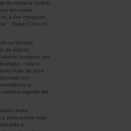
te de maneira central
 que em nossa
es, a dos marginais.
ar”, “Rapaz Comum”,
esde os tempos
es de alguns
r valores humanos por
tividade – vide o
obres (mão de obra
nsformado em
arrecedoras e
o sistema vigente até
tante desta
e para outros mais
 durante o