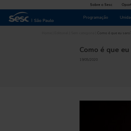
Sobre o Sesc
Opor
Programação
Unida
Home
|
Editorial
|
Sem categoria
|
Como é que eu saro
Como é que eu 
19/05/2020