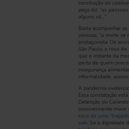
construção do cadáve
peça diz:
“as pessoas
alguns só…”.
Basta acompanhar as e
pessoas,
“a morte se m
protagonista. De aco
São Paulo, o risco d
que o instante da mor
perto de quem precisa
insegurança alimenta
informalidade, acesso
A pandemia evidencio
Essa constatação está
Detenção do Carandiru
possivelmente maior
risco de uma “tragéd
país
. Se a dignidade 