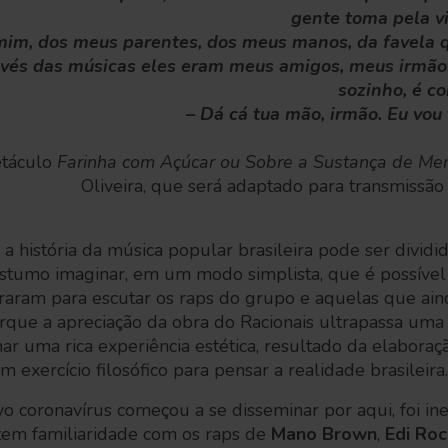
gente toma pela vi
mim, dos meus parentes, dos meus manos, da favela 
avés das músicas eles eram meus amigos, meus irmãos
sozinho, é c
– Dá cá tua mão, irmão. Eu vou
etáculo
Farinha com Açúcar ou Sobre a Sustança de M
Oliveira, que será adaptado para transmis
história da música popular brasileira pode ser dividi
ostumo imaginar, em um modo simplista, que é possível
raram para escutar os raps do grupo e aquelas que ain
orque a apreciação da obra do Racionais ultrapassa uma
ar uma rica experiência estética, resultado da elaboraç
exercício filosófico para pensar a realidade brasileira.
o coronavírus começou a se disseminar por aqui, foi in
tem familiaridade com os raps de
Mano Brown
,
Edi Roc