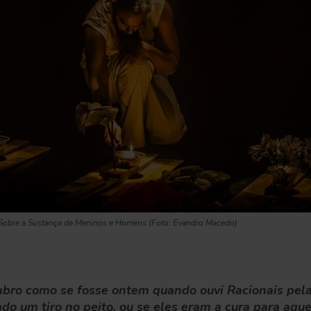
Sobre a Sustança de Meninos e Homens (Foto: Evandro Macedo)
mbro como se fosse ontem quando ouvi Racionais pela
do um tiro no peito, ou se eles eram a cura para aque