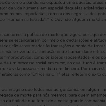
cebido como a pandemia explicitou uma questão presen
valor da vida humana, em especial daquelas existências
como menos importantes, como a dos negros, a dos pobr
nção “Homem na Estrada”, “Tô Ouvindo Alguém me Cham
 contornos à política de morte que vigora por aqui d
agens se escancararam por meio de declarações e atitud
ários, tão acostumados às transações a ponto de troca
as não é eventual a confusão entre humanidade e lucra
s “improdutivos”, como os idosos (aposentados) e os p
rte de um processo social em curso, no qual tudo é tra
que a vida possa ser medida em dinheiro. Por mais est
metáforas como “CNPJs na UTI”, elas refletem o êxito d
rau, imagino que todos nos perguntamos em algum ins
chegada da morte para nós mesmos, para quem amamos 
eso da finitude que tem sido a nossa grande companhia