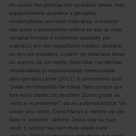
de saúde das pessoas em qualquer idade, mas
especialmente acontece a gerações
contempladas em viver mais anos, a respeito
das quais o preconceito reitera-se sob as mais
variadas formas: o incômodo causado, por
exemplo, em um consultório médico, dentário,
ou em um elevador, a partir de uma leve tosse
ou espirro de um velho. Sem falar nas demais
modalidades preconceituosas mencionadas
pelo geriatra Leme (2011): o preconceito que
“pode vir travestido de ironia:
Nem parece que
tem essa idade!; de desdém: Quem gosta de
velho é reumatismo!”; da ira automobilística: Vai
cuidar dos netos, Dona Maria!, e mesmo de um
falso e ‘protetor’ carinho: Deixe que eu faço,
vovô, o senhor não tem mais idade para
isso”
(p. 39).[3] Segundo o estudioso, o que há