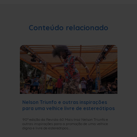
Conteúdo relacionado
Nelson Triunfo e outras inspirações
Aconte
para uma velhice livre de estereótipos
Pessoa
90ª edição da Revista 60 Mais traz Nelson Triunfo e
O curso f
outras inspirações para a promoção de uma velhice
balé de um
digna e livre de estereótipos.…