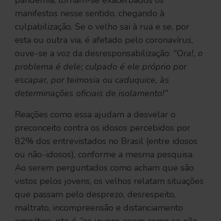
manifestos nesse sentido, chegando à
culpabilização. Se o velho sai à rua e se, por
esta ou outra via, é afetado pelo coronavírus,
ouve-se a voz da desresponsabilização:
“Ora!, o
problema é dele; culpado é ele próprio por
escapar, por teimosia ou caduquice, às
determinações oficiais de isolamento!”
Reações como essa ajudam a desvelar o
preconceito contra os idosos percebidos por
82% dos entrevistados no Brasil (entre idosos
ou não-idosos), conforme a mesma pesquisa.
Ao serem perguntados como acham que são
vistos pelos jovens, os velhos relatam situações
que passam pelo desprezo, desrespeito,
maltrato, incompreensão e distanciamento
empático, isto é, “os jovens agem como se não