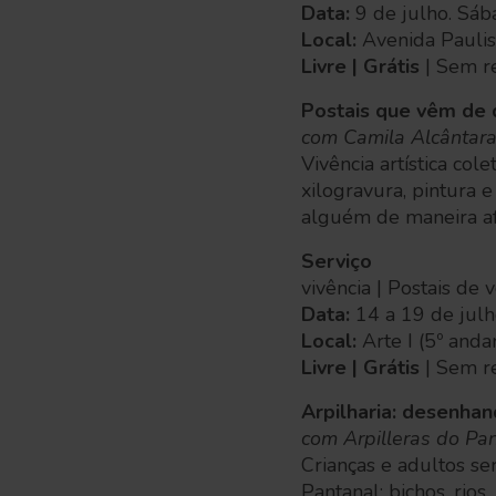
Data:
9 de julho. Sá
Local:
Avenida Pauli
Livre | Grátis
| Sem r
Postais que vêm de 
com Camila Alcântara
Vivência artística col
xilogravura, pintura 
alguém de maneira af
Serviço
vivência | Postais de
Data:
14 a 19 de julh
Local:
Arte I (5º anda
Livre | Grátis
| Sem r
Arpilharia: desenha
com Arpilleras do Pa
Crianças e adultos se
Pantanal: bichos, rio