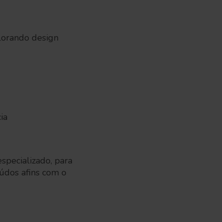
lorando design
cia
pecializado, para
eúdos afins com o