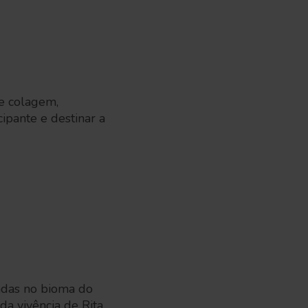
de colagem,
cipante e destinar a
radas no bioma do
da vivência de Rita