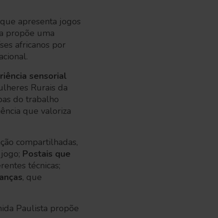
, que apresenta jogos
cia propõe uma
ses africanos por
acional.
riência sensorial
ulheres Rurais da
pas do trabalho
ência que valoriza
ção compartilhadas,
 jogo;
Postais que
erentes técnicas;
ianças
, que
nida Paulista propõe