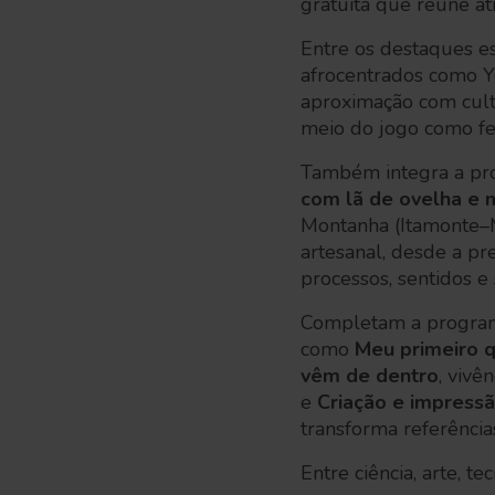
gratuita que reúne ativ
Entre os destaques e
afrocentrados como Y
aproximação com cultur
meio do jogo como fer
Também integra a pr
com lã de ovelha e 
Montanha (Itamonte–MG
artesanal, desde a pr
processos, sentidos e 
Completam a programa
como
Meu primeiro 
vêm de dentro
, vivê
e
Criação e impressã
transforma referência
Entre ciência, arte, 