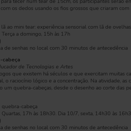
 para tecer num tear de 15cm, os participantes serão en
 com os dedos usando os fios grossos que criaram com 
 lã ao mini tear: experiência sensorial com lã de ovelha
. Terça a domingo, 15h às 17h
)
ga de senhas no local com 30 minutos de antecedência
a-cabeça
ducador de Tecnologias e Artes
ogos que existem há séculos e que exercitam muitas 
 o raciocínio lógico e a concentração. Na atividade, as 
o um quebra-cabeças, desde o desenho ao corte das p
ro quebra-cabeça
. Quartas, 17h às 18h30.
Dia 10/7, sexta, 14h30 às 16h
)
ga de senhas no local com 30 minutos de antecedência