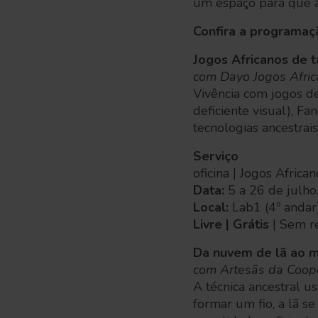
um espaço para que 
Confira a programaç
Jogos Africanos de t
com Dayo Jogos Afri
Vivência com jogos de
deficiente visual), Fa
tecnologias ancestrais
Serviço
oficina | Jogos Africa
Data:
5 a 26 de julh
Local:
Lab1 (4º andar
Livre | Grátis
| Sem r
Da nuvem de lã ao mi
com Artesãs da Coop
A técnica ancestral u
formar um fio, a lã s