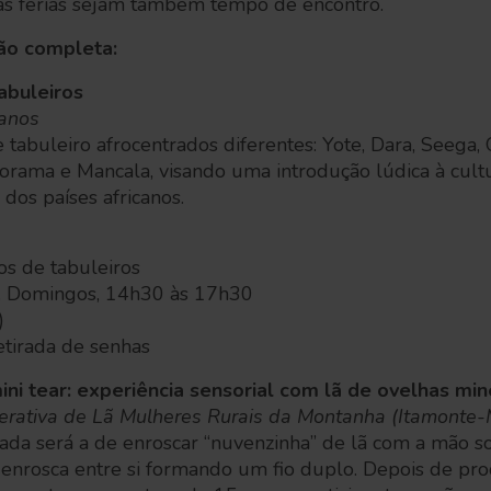
as férias sejam também tempo de encontro.
ão completa:
abuleiros
canos
 tabuleiro afrocentrados diferentes: Yote, Dara, Seega
norama e Mancala, visando uma introdução lúdica à cultur
 dos países africanos.
nos de tabuleiros
o. Domingos, 14h30 às 17h30
)
etirada de senhas
ni tear: experiência sensorial com lã de ovelhas min
erativa de Lã Mulheres Rurais da Montanha (Itamonte
sada será a de enroscar “nuvenzinha” de lã com a mão s
e enrosca entre si formando um fio duplo. Depois de pr