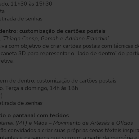
bado, 11h30 às 15h30
sta
etirada de senhas
dentro: customização de cartões postais
, Thiago Consp, Gamah e Adriano Franchini
etiva com objetivo de criar cartões postais com técnicas 
e caneta 3D para representar o “lado de dentro” do parti
etiva.
 vem de dentro: customização de cartões postais
o. Terça a domingo, 14h às 18h
r)
etirada de senhas
ndo o pantanal com tecidos
ntanal (MT) e Mãos – Movimento de Artesãs e Ofícios
rão convidados a criar suas próprias cenas têxteis inspi
s, plantas e paisagens que surgem a partir da memória e 