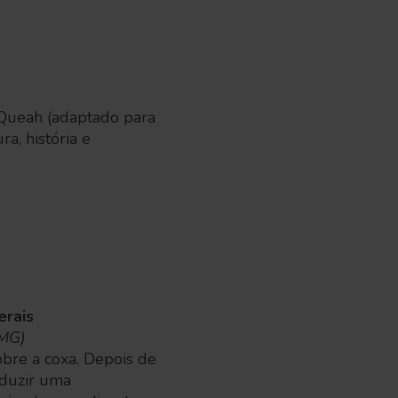
, Queah (adaptado para
a, história e
erais
-MG)
obre a coxa. Depois de
oduzir uma