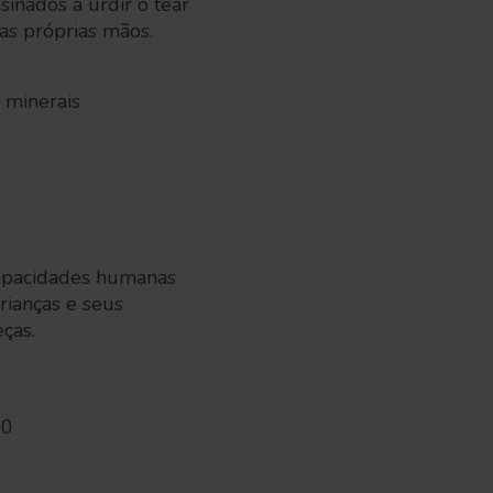
sinados a urdir o tear
as próprias mãos.
s minerais
capacidades humanas
crianças e seus
eças.
30