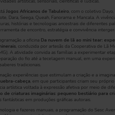
idades artísticas, sensoriais, científicas e lúdicas.
stá
Jogos Africanos de Tabuleiro
, com o coletivo Dayo
ote, Dara, Seega, Queah, Fanorama e Mancala. A vivên
as, histórias e tecnologias ancestrais de diferentes paí
ramenta de encontro, estratégia e convivência interger
ogramação a oficina
Da nuvem de lã ao mini tear: expe
minerais
, conduzida por artesãs da Cooperativa de Lã M
). A atividade convida as famílias a experimentar eta
eparação do fio até a tecelagem manual, em uma experi
saberes tradicionais.
ção experiências que estimulam a criação e a imagina
quebra-cabeça
, em que participantes criam seu próprio
ncia artística voltada à expressão afetiva por meio de dif
o de criaturas imaginárias
:
pequeno bestiário para cr
s fantásticas em produções gráficas autorais.
tecnologia e fazeres manuais, a programação do Sesc Ave