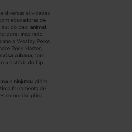
e diversas atividades,
 com educadoras de
 sul do país;
animal
corporal inspirado
ssiano e Wesley Peixe,
ndré Rock Master,
salsa cubana
, com
o a história do hip-
ima
e
ninjutsu
, além
 ótima ferramenta de
es como disciplina,