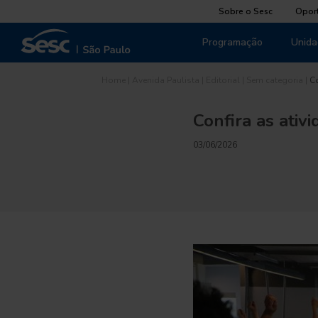
Sobre o Sesc
Opor
Programação
Unida
Home
|
Avenida Paulista
|
Editorial
|
Sem categoria
|
Co
Confira as ativ
03/06/2026