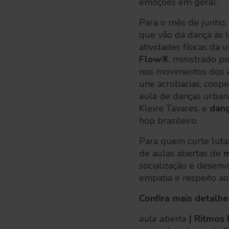
emoções em geral.
Para o mês de junho, 
que vão da dança às l
atividades físicas da
Flow®
, ministrado p
nos movimentos dos 
une acrobacias, coop
aula de danças urbana
Kleire Tavares, e
danç
hop brasileiro.
Para quem curte luta
de aulas abertas de
m
socialização e desenv
empatia e respeito ao
Confira mais detalh
aula aberta
| Ritmos 