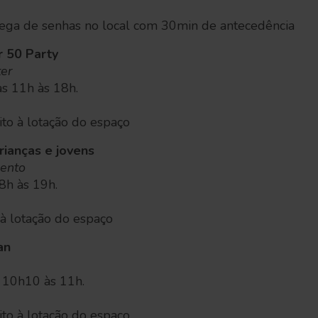
trega de senhas no local com 30min de antecedência
 50 Party
er
as 11h às 18h.
eito à lotação do espaço
rianças e jovens
ento
18h às 19h.
o à lotação do espaço
an
s 10h10 às 11h.
eito à lotação do espaço