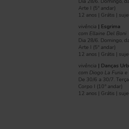
Dia 28/6. Domingo, d
Arte I (5º andar)
12 anos | Grátis | suj
vivência
| Esgrima
com Ellaine Del Boni
Dia 28/6. Domingo, d
Arte I (5º andar)
12 anos | Grátis | suj
vivência
| Danças Ur
com Diogo La Furia e 
De 30/6 a 30/7. Terça
Corpo I (10º andar)
12 anos | Grátis | suj