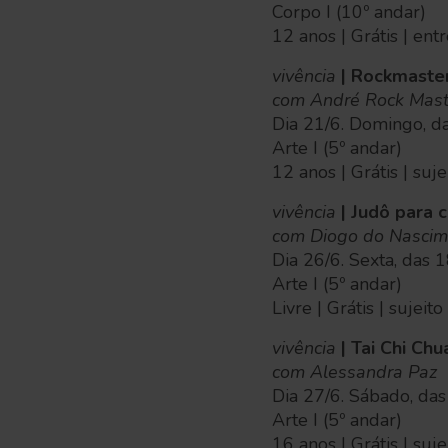
Corpo I (10º andar)
12 anos | Grátis | en
vivência
| Rockmaster
com André Rock Mast
Dia 21/6. Domingo, d
Arte I (5º andar)
12 anos | Grátis | suj
vivência
| Judô para c
com Diogo do Nascim
Dia 26/6. Sexta, das 
Arte I (5º andar)
Livre | Grátis | sujeit
vivência
| Tai Chi Chu
com Alessandra Paz
Dia 27/6. Sábado, da
Arte I (5º andar)
16 anos | Grátis | suj