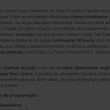
o núcleo físico-esportivo do Sesc Avenida Paulista reún
utas. Entre as atividades oferecidas:
ritmos brasileiros
,
 unidade. As aulas abordam diferentes ritmos do norte ao
or Ellaine Del Boni, propõe um método de treinamento 
animais;
acroyoga
, conduzido por Valber Costa, Tati Ca
eração e posturas do yoga;
rockmaster 50 party
, com A
s, que integra desenvolvimento, vivência e celebração;
as urbanas
, com Diogo La Furia e Ryan Furia Jr, trazend
s:
festival de judô
, vivências de
taisô
,
taekwondo
,
esgr
uay thai
e
boxe
. A prática de atividades físicas é uma
olvimento pessoal, além disso, as lutas estimulam valor
 próximo.
es da programação:
Brasileiros