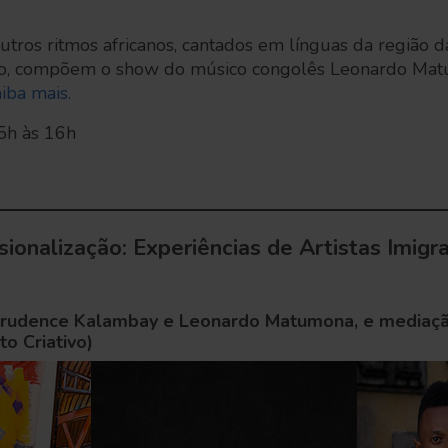
tros ritmos africanos, cantados em línguas da região 
o, compõem o show do músico congolês Leonardo Matu
iba mais.
5h às 16h
sionalização: Experiências de Artistas Imigr
Prudence Kalambay e Leonardo Matumona, e mediaçã
o Criativo)