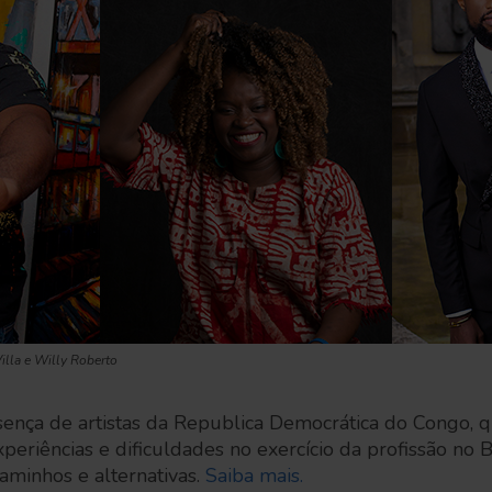
illa e Willy Roberto
sença de artistas da Republica Democrática do Congo, 
periências e dificuldades no exercício da profissão no B
caminhos e alternativas.
Saiba mais.