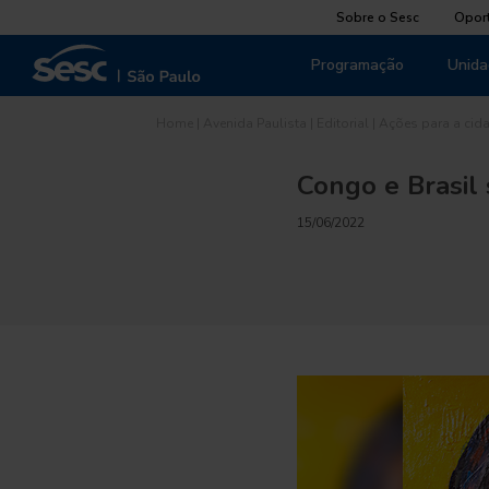
Sobre o Sesc
Opor
Programação
Unida
Home
|
Avenida Paulista
|
Editorial
|
Ações para a cid
Congo e Brasil
15/06/2022