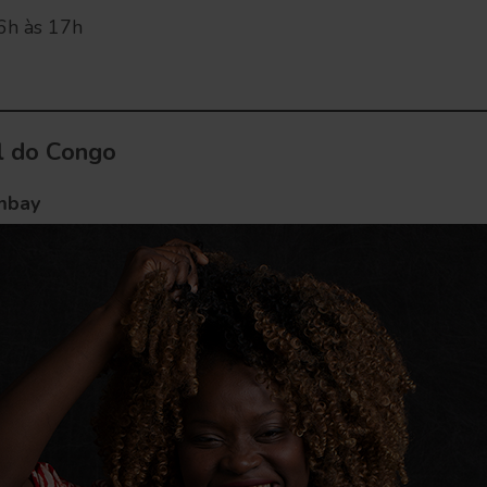
6h às 17h
l do Congo
mbay