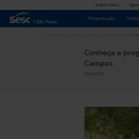
Sobre o Sesc
Opor
Programação
Unida
Home
|
São José dos Campos
|
Editorial
|
Música
|
Co
Conheça a prog
Campos
03/10/2025