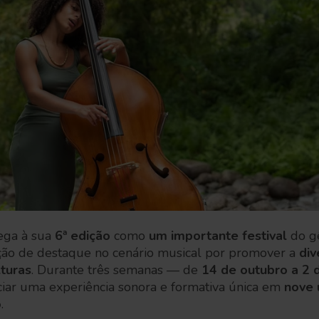
ega à sua
6ª edição
como
um importante festival
do g
ção de destaque no cenário musical por promover a
div
lturas
. Durante três semanas — de
14 de outubro a 2
ciar uma experiência sonora e formativa única em
nove 
o
.