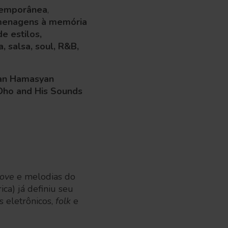
emporânea
,
homenagens à memória
e estilos,
, salsa, soul, R&B,
an Hamasyan
 Oho and His Sounds
ove
e melodias do
ca) já definiu seu
s eletrônicos,
folk
e