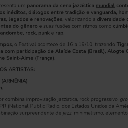
resenta um
panorama da cena jazzística
mundial
cont
os inéditos, diálogos entre tradição e vanguarda, 
ras, legados e renovações,
valorizando a
diversidade d
entes do gênero
e suas fusões com ritmos como
cúmbia
 candombe, rock, punk
e
rap
.
ampos
, o Festival acontece de 16 a 19/10, trazendo
Tigr
na com participação de Alaíde Costa (Brasil), Alogte
ne Saint-Aimé (França).
OS ARTISTAS:
(ARMÊNIA)
h.
or combina improvisação jazzística, rock progressivo,
gro
PR (National Public Radio, dos Estados Unidos da Améri
mbinação surpreendente de
jazz
, minimalismo, elemento