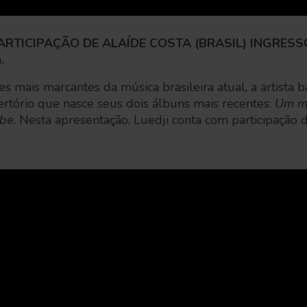
PARTICIPAÇÃO DE ALAÍDE COSTA (BRASIL) INGRE
.
 mais marcantes da música brasileira atual, a artista 
rtório que nasce seus dois álbuns mais recentes:
Um ma
abe
. Nesta apresentação, Luedji conta com participação 