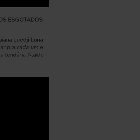
SSOS ESGOTADOS
baiana
Luedji Luna
r pra cada um
e
da lendária Alaíde