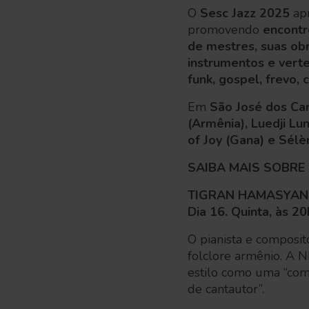
O
Sesc Jazz 2025
ap
promovendo
encontr
de mestres, suas ob
instrumentos e vert
funk, gospel, frevo,
Em
São José dos C
(Armênia), Luedji Lu
of Joy (Gana) e Sélè
SAIBA MAIS SOBRE 
TIGRAN HAMASYAN 
Dia 16. Quinta, às 20
O pianista e composit
folclore armênio. A N
estilo como uma “co
de cantautor”.