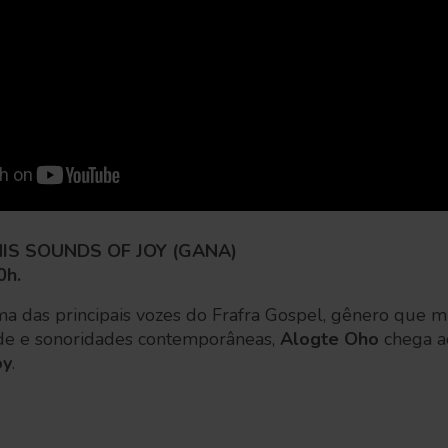
IS SOUNDS OF JOY (GANA)
0h.
 das principais vozes do Frafra Gospel, gênero que mi
dade e sonoridades contemporâneas,
Alogte Oho
chega a
oy
.