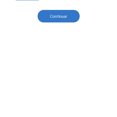
Continuar
Sobre o Sesc
Central de Relacionamento
Transparência
Código de Conduta e Ética
Política de Privacidade
Política de Cookies
Fale Conosco
Créditos
Sesc Brasil