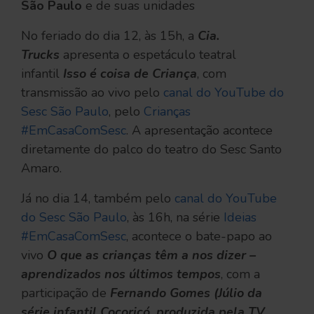
São Paulo
e de suas unidades
No feriado do dia 12, às 15h, a
Cia.
Trucks
apresenta o espetáculo teatral
infantil
Isso é coisa de Criança
, com
transmissão ao vivo pelo
canal do YouTube do
Sesc São Paulo
, pelo
Crianças
#EmCasaComSesc
. A apresentação acontece
diretamente do palco do teatro do Sesc Santo
Amaro.
Já no dia 14, também pelo
canal do YouTube
do Sesc São Paulo
, às 16h, na série
Ideias
#EmCasaComSesc
, acontece o bate-papo ao
vivo
O que as crianças têm a nos dizer –
aprendizados nos últimos tempos
, com a
participação de
Fernando Gomes
(Júlio da
série infantil Cocoricó, produzida pela TV