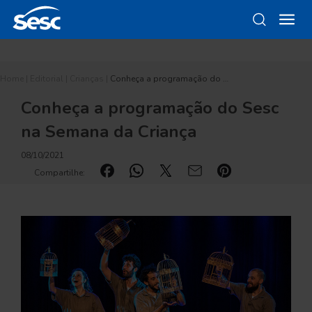
Home
|
Editorial
|
Crianças
|
Conheça a programação do …
Conheça a programação do Sesc
na Semana da Criança
08/10/2021
Compartilhe: