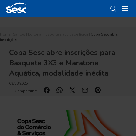
Home
|
Santos
|
Editorial
|
Esporte e atividade física
|
Copa Sesc abre
inscrições…
Copa Sesc abre inscrições para
Basquete 3X3 e Maratona
Aquática, modalidade inédita
02/08/2025
Compartilhe: