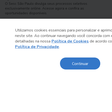
O Sesc São Paulo divulga seus processos seletivos
exclusivamente online. Acesse agora e confira as
oportunidades disponíveis.
Licitações e Contratações
Cadastre sua empresa, faça o download dos editais de
Utilizamos cookies essenciais para personalizar e aprimo
interesse e acompanhe as licitações em andamento ou já
neste site. Ao continuar navegando você concorda com 
concluídas.
detalhadas na nossa
Política de Cookies
de acordo c
Política de Privacidade
.
Continuar
Serviço Social do Comércio
Administração Regional no Estado de São Paulo
Sesc São Paulo por aí: