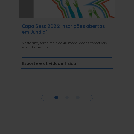
Copa Sesc 2026: inscrições abertas
Copa S
em Jundiaí
aberta
Neste ano, serão mais de 40 modalidades esportivas
77ª ediçã
em todo o estado
socializaç
Esporte e atividade física
Esporte
•
•
•