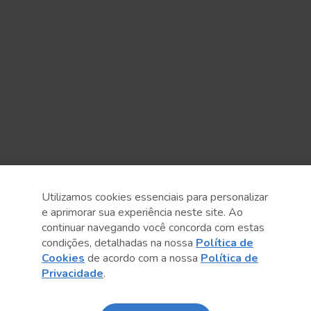
Utilizamos cookies essenciais para personalizar
e aprimorar sua experiência neste site. Ao
continuar navegando você concorda com estas
condições, detalhadas na nossa
Política de
Anterior
Próximo post
Cookies
de acordo com a nossa
Política de
Privacidade
.