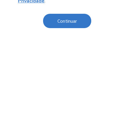
Privacidade
.
Anterior
Próximo post
Continuar
Sobre o Sesc
Central de Relacionamento
Transparência
Código de Conduta e Ética
Política de Privacidade
Política de Cookies
Fale Conosco
Créditos
Sesc Brasil