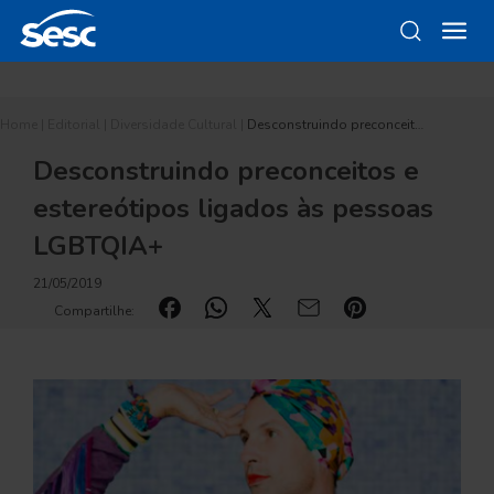
Home
|
Editorial
|
Diversidade Cultural
|
Desconstruindo preconceit…
Desconstruindo preconceitos e
estereótipos ligados às pessoas
LGBTQIA+
21/05/2019
Compartilhe: