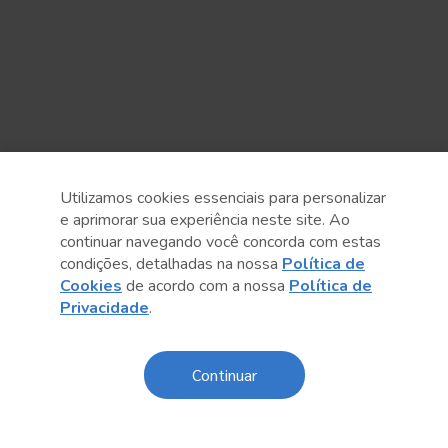
Utilizamos cookies essenciais para personalizar
e aprimorar sua experiência neste site. Ao
continuar navegando você concorda com estas
condições, detalhadas na nossa
Política de
Cookies
de acordo com a nossa
Política de
Privacidade
.
Anterior
Próximo post
Continuar