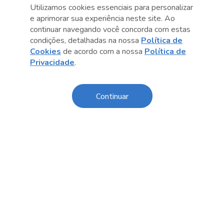
Utilizamos cookies essenciais para personalizar
e aprimorar sua experiência neste site. Ao
continuar navegando você concorda com estas
condições, detalhadas na nossa
Política de
Cookies
de acordo com a nossa
Política de
Privacidade
.
Anterior
Próximo post
Continuar
Sobre o Sesc
Central de Relacionamento
Transparência
Código de Conduta e Ética
Política de Privacidade
Política de Cookies