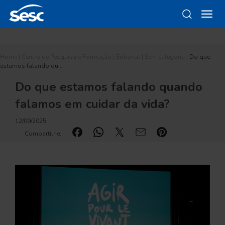
Home
|
Centro de Pesquisa e Formação
|
Editorial
|
Sem categoria
|
Do que
estamos falando qu…
Do que estamos falando quando
falamos em cuidar da vida?
12/09/2025
Compartilhe: