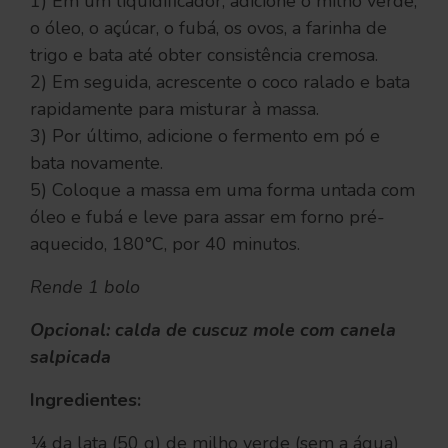
1) Em um liquidificador, adicione o milho verde,
o óleo, o açúcar, o fubá, os ovos, a farinha de
trigo e bata até obter consistência cremosa.
2) Em seguida, acrescente o coco ralado e bata
rapidamente para misturar à massa.
3) Por último, adicione o fermento em pó e
bata novamente.
5) Coloque a massa em uma forma untada com
óleo e fubá e leve para assar em forno pré-
aquecido, 180°C, por 40 minutos.
Rende 1 bolo
Opcional: calda de cuscuz mole com canela
salpicada
Ingredientes:
¼ da lata (50 g) de milho verde (sem a água)