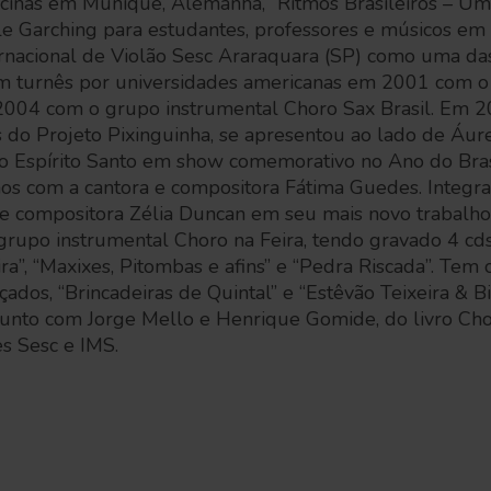
cinas em Munique, Alemanha, “Ritmos Brasileiros – Uma 
le Garching para estudantes, professores e músicos em 
ernacional de Violão Sesc Araraquara (SP) como uma das
em turnês por universidades americanas em 2001 com o
2004 com o grupo instrumental Choro Sax Brasil. Em 2
 do Projeto Pixinguinha, se apresentou ao lado de Áur
o Espírito Santo em show comemorativo no Ano do Brasi
os com a cantora e compositora Fátima Guedes. Integra
e compositora Zélia Duncan em seu mais novo trabalh
 grupo instrumental Choro na Feira, tendo gravado 4 cd
ra”, “Maxixes, Pitombas e afins” e “Pedra Riscada”. Tem 
çados, “Brincadeiras de Quintal” e “Estêvão Teixeira & B
 junto com Jorge Mello e Henrique Gomide, do livro Cho
s Sesc e IMS.