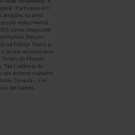
visão violonística” à
geral. Participou em
 atrações na área
 grupo instrumental
005, como integrante
ea Martins, Nélson
l na França. Tocou e
 o grupo acústico que
o “Antes do Mundo
s, “Na Cadência do
o seu próprio trabalho
ilinho Teixeira – Em
ros de Garoto,