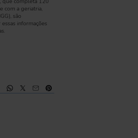
em, que completa 120
 com a geriatria,
BGG), são
 essas informações
s.