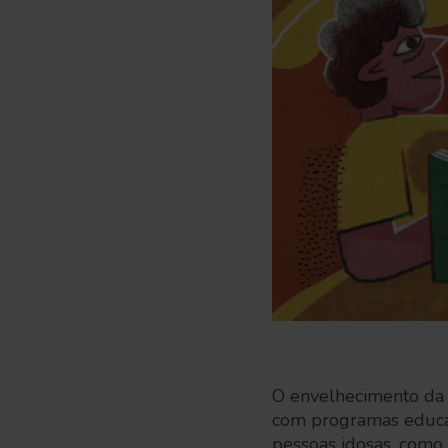
O envelhecimento da 
com programas educac
pessoas idosas, como 