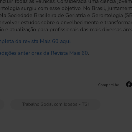
 incluir todas as velhices. Considerada uma ciência jov
tologia surgiu com esse objetivo. No Brasil, juntamente
la Sociedade Brasileira de Geriatria e Gerontologia (S
envolver estudos sobre o envelhecimento e transformar
 e atualização para profissionais das mais diversas área
pleta da revista Mais 60 aqui.
edições anteriores da Revista Mais 60
.
Compartilhe:
Trabalho Social com Idosos - TSI