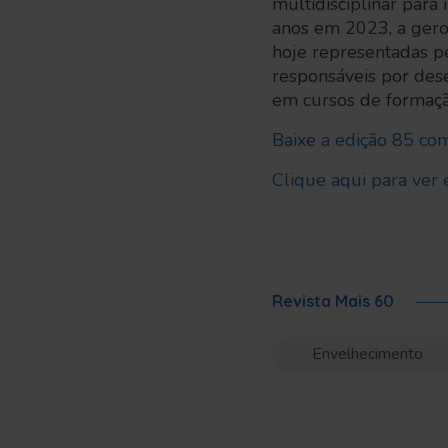
multidisciplinar para
anos em 2023, a geron
hoje representadas pe
responsáveis por des
em cursos de formação
Baixe a edição 85 com
Clique aqui para ver 
Revista Mais 60
Envelhecimento