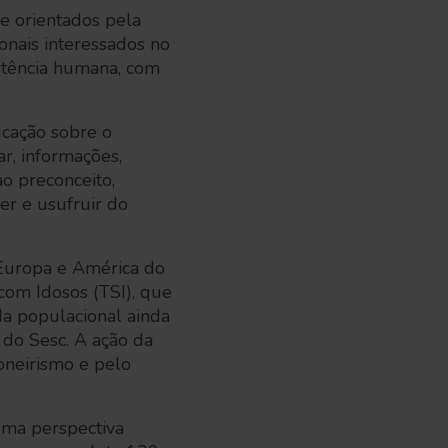
 e orientados pela
onais interessados no
stência humana, com
cação sobre o
r, informações,
ao preconceito,
er e usufruir do
 Europa e América do
com Idosos (TSI), que
a populacional ainda
 do Sesc. A ação da
oneirismo e pelo
ma perspectiva