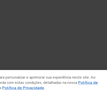
ara personalizar e aprimorar sua experiência neste site. Ao
orda com estas condições, detalhadas na nossa
Política de
sa
Política de Privacidade
.