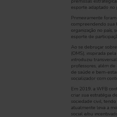
premissas estratégic
esporte adaptado no p
Primeiramente foram 
compreendendo sua h
organização no país,
esporte de participaç
Ao se debruçar sobre
(OMS), inspirada pela
introduziu transversa
professores, além de 
de saúde e bem-estar
socializador com cont
Em 2019, a WFB conto
criar sua estratégia 
sociedade civil, tend
atualmente leva a mo
social e/ou incentiva