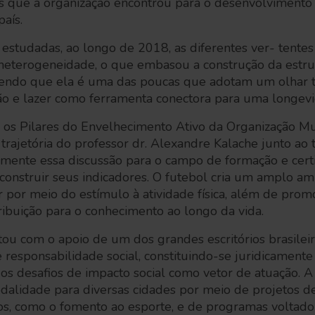
as que a organização encontrou para o desenvolvimento 
aís.
estudadas, ao longo de 2018, as diferentes ver- tente
eterogeneidade, o que embasou a construção da estru
 sendo que ela é uma das poucas que adotam um olhar t
ão e lazer como ferramenta conectora para uma longevi
 os Pilares do Envelhecimento Ativo da Organização M
 trajetória do professor dr. Alexandre Kalache junto a
lmente essa discussão para o campo de formação e certi
construir seus indicadores. O futebol cria um amplo a
 por meio do estímulo à atividade física, além de pro
ribuição para o conhecimento ao longo da vida.
u com o apoio de um dos grandes escritórios brasileir
de responsabilidade social, constituindo-se juridicamen
o os desafios de impacto social como vetor de atuação. A
dalidade para diversas cidades por meio de projetos d
dos, como o fomento ao esporte, e de programas voltado