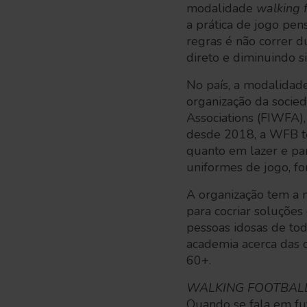
modalidade
walking 
a prática de jogo pen
regras é não correr d
direto e diminuindo si
No país, a modalidade
organização da socied
Associations (FIWFA),
desde 2018, a WFB t
quanto em lazer e pa
uniformes de jogo, f
A organização tem a m
para cocriar soluções
pessoas idosas de to
academia acerca das 
60+.
WALKING FOOTBAL
Quando se fala em fu