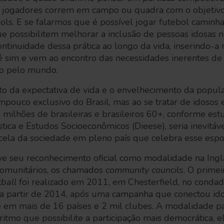
e jogadores correm em campo ou quadra com o objetivo
ols. E se falarmos que é possível jogar futebol camin
e possibilitem melhorar a inclusão de pessoas idosas n
ontinuidade dessa prática ao longo da vida, inserindo-a
 é sim e vem ao encontro das necessidades inerentes 
to pelo mundo.
o da expectativa de vida e o envelhecimento da popul
pouco exclusivo do Brasil, mas ao se tratar de idosos 
 milhões de brasileiras e brasileiros 60+, conforme e
ística e Estudos Socioeconômicos (Dieese), seria inevitá
cela da sociedade em pleno país que celebra esse espo
ve seu reconhecimento oficial como modalidade na Ingla
comunitários, os chamados
community councils
. O prime
tball
foi realizado em 2011, em Chesterfield, no conda
a partir de 2014, após uma campanha que conectou ido
 em mais de 16 países e 2 mil clubes. A modalidade p
itmo que possibilite a participação mais democrática, e