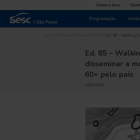
Sobre o Sesc
Opor
Programação
Unida
Home
|
Editorial
|
Revista Mais 60
|
Ed. 85 – Walking F
Ed. 85 – Walkin
disseminar a m
60+ pelo país
16/01/2024