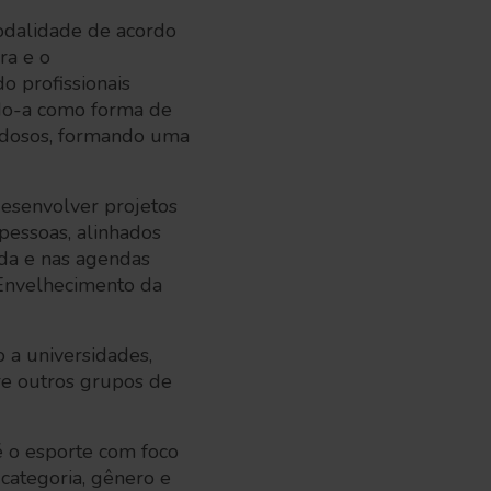
dalidade de acordo
ra e o
o profissionais
ndo-a como forma de
 idosos, formando uma
esenvolver projetos
pessoas, alinhados
ida e nas agendas
 Envelhecimento da
o a universidades,
tre outros grupos de
é o esporte com foco
categoria, gênero e