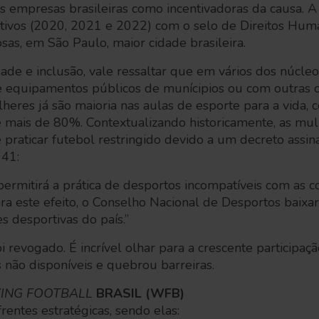
s empresas brasileiras como incentivadoras da causa. 
utivos (2020, 2021 e 2022) com o selo de Direitos Hum
sas, em São Paulo, maior cidade brasileira.
ade e inclusão, vale ressaltar que em vários dos núcle
e equipamentos públicos de munícipios ou com outras 
ulheres já são maioria nas aulas de esporte para a vida
 mais de 80%. Contextualizando historicamente, as mul
e praticar futebol restringido devido a um decreto assi
941:
ermitirá a prática de desportos incompatíveis com as c
ra este efeito, o Conselho Nacional de Desportos baixar
s desportivas do país.”
 revogado. É incrível olhar para a crescente participaç
não disponíveis e quebrou barreiras.
ING FOOTBALL
BRASIL (WFB)
entes estratégicas, sendo elas: