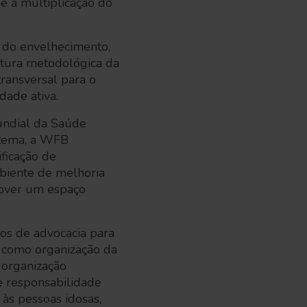
e a multiplicação do
s do envelhecimento,
tura metodológica da
ransversal para o
dade ativa.
undial da Saúde
o tema, a WFB
ficação de
mbiente de melhoria
mover um espaço
os de advocacia para
te como organização da
 organização
e responsabilidade
 às pessoas idosas,