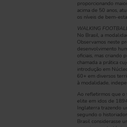
proporcionando maior
acima de 50 anos, at
os níveis de bem-estar
WALKING FOOTBAL
No Brasil, a modalida
Observamos neste pro
desenvolvimento huma
oficiais, mas criando 
chamada a prática cuj
introdução em Núcleo
60+ em diversos terri
à modalidade, indepe
Ao refletirmos que o
elite em idos de 1894
Inglaterra trazendo u
segundo o historiador
Brasil considerasse 