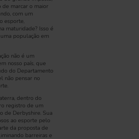
 de marcar o maior
hando, com um
o esporte,
 na maturidade? Isso é
de uma população em
ação não é um
em nosso país, que
studo do Departamento
vel não pensar no
rte.
terra, dentro do
iro registro de um
do de Derbyshire. Sua
sos ao esporte pelo
arte da proposta de
liminando barreiras e