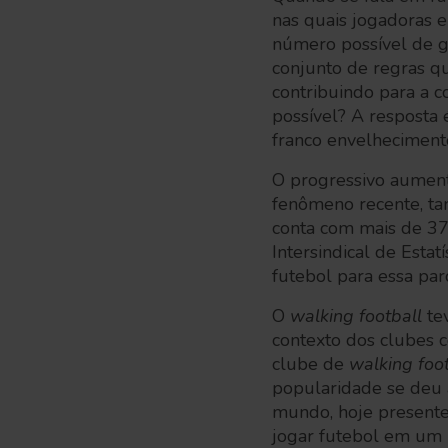
nas quais jogadoras 
número possível de g
conjunto de regras qu
contribuindo para a c
possível? A resposta
franco envelhecimen
O progressivo aument
fenômeno recente, tam
conta com mais de 37
Intersindical de Estat
futebol para essa par
O
walking football
te
contexto dos clubes 
clube de
walking foo
popularidade se deu 
mundo, hoje presente
jogar futebol em um r