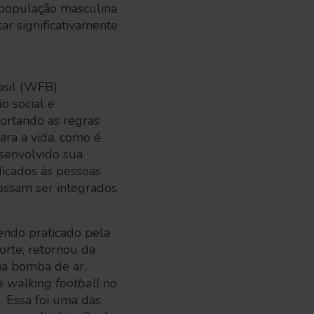
 população masculina
r significativamente
asil (WFB).
 social e
ortando as regras
ara a vida, como é
esenvolvido sua
icados às pessoas
possam ser integrados
endo praticado pela
orte, retornou da
ma bomba de ar,
de
walking football
no
. Essa foi uma das