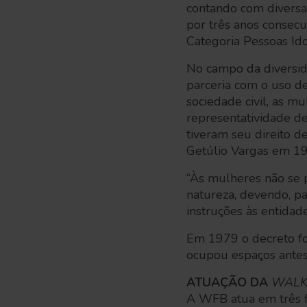
contando com diversa
por três anos consec
Categoria Pessoas Ido
No campo da diversid
parceria com o uso d
sociedade civil, as m
representatividade de
tiveram seu direito d
Getúlio Vargas em 1
“Às mulheres não se p
natureza, devendo, pa
instruções às entidade
Em 1979 o decreto foi
ocupou espaços antes 
ATUAÇÃO DA
WALK
A WFB atua em três fr