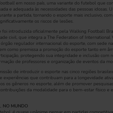
football
em nosso país, uma variante do futebol que 
sada e adequada às necessidades das pessoas idosas. U
urante a partida, tornando o esporte mais inclusivo, com
gnificativamente os riscos de lesões.
 foi introduzida oficialmente pela Walking Football Bra
ade civil, que integra a The Federation of International
 órgão regulador internacional do esporte, com sede na 
em como premissa a promoção do esporte tanto em âmb
rticipação, protegendo sua integridade e inclusão com
ormação de professores e organização de eventos da mo
issão de introduzir o esporte nas cinco regiões brasile
 e experiências que contribuam para a longevidade ativ
dos os gêneros no esporte, além de promover pesquisa
contribuições da modalidade para o bem-estar físico e 
L
NO MUNDO
tebol, é quase unânime pensar em partidas competitiva