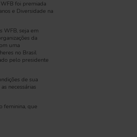
A WFB foi premiada
anos e Diversidade na
os WFB, seja em
organizações da
, com uma
heres no Brasil
nado pelo presidente
ondições de sua
 as necessárias
ão feminina, que