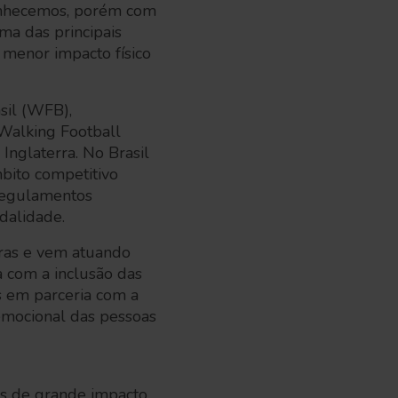
conhecemos, porém com
ma das principais
 menor impacto físico
sil (WFB),
 Walking Football
Inglaterra. No Brasil
ito competitivo
 regulamentos
dalidade.
iras e vem atuando
a com a inclusão das
s em parceria com a
emocional das pessoas
s de grande impacto,