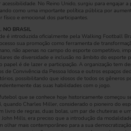
 acessibilidade. No Reino Unido, surgiu para engajar a
uando como uma importante política pública por aumenta
 físico e emocional dos participantes.
L
NO BRASIL
de é introduzida oficialmente pela Walking Football Br
cesso sua promoção como ferramenta de transformação
no, não apenas no campo do esporte competitivo, imp
pilares de diversidade e inclusão no âmbito do esporte p
o papel é de lazer e participação. A organização tem d
s de Convivência da Pessoa Idosa e outros espaços ded
tórios, possibilitando que idosos de todos os gêneros 
ndentemente das suas habilidades com o jogo.
 futebol que se conhece hoje historicamente começou s
, quando Charles Miller, considerado o pioneiro do esp
m livro de regras, duas bolas, um par de chuteiras e u
 John Mills, era preciso que a introdução da modalida
um olhar mais contemporâneo para a sua democratização