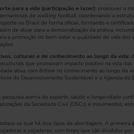
orte para a vida (participação e lazer):
promover a mo
ternacionais de
walking football
, coordenando a estrutu
porte no Brasil de forma oficial, formando e certificand
lém de atuar para a democratização da prática, inclui
 para a promoção do bem-estar e qualidade de vida dos
ações.
ivos, culturais e de conhecimento ao longo da vida:
d
ioculturais que promovam impacto positivo na vida das 
idade ativa, com ênfase no conhecimento ao longo da v
etivos do Desenvolvimento Sustentável e a Agenda do
a pesquisa acerca do esporte, saúde e longevidade junt
rganizações da Sociedade Civil (OSCs) e movimentos, en
destaca-se que há dois tipos de abordagem. A primeira 
ogadoras e jogadores, com times que são divididos por 