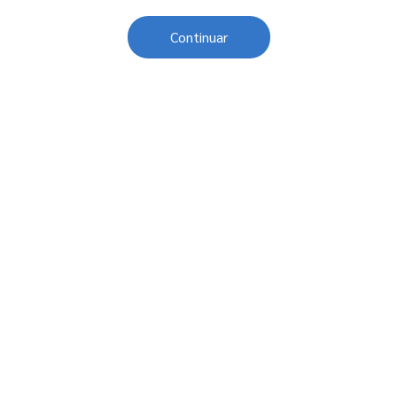
Continuar
Sobre o Sesc
Central de Relacionamento
Transparência
Código de Conduta e Ética
Política de Privacidade
Política de Cookies
Fale Conosco
Créditos
Sesc Brasil
Oportunidades de Trabalho