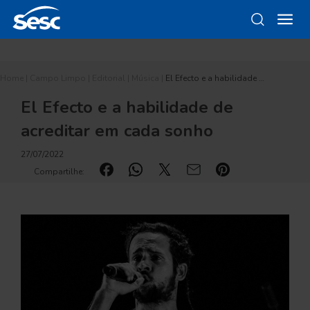
Home
|
Campo Limpo
|
Editorial
|
Música
|
El Efecto e a habilidade …
El Efecto e a habilidade de
acreditar em cada sonho
27/07/2022
Compartilhe: