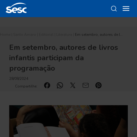
Home
|
Santo Amaro
|
Editorial
|
Literatura
|
Em setembro, autores de l…
Em setembro, autores de livros
infantis participam da
programação
28/08/2024
Compartilhe: