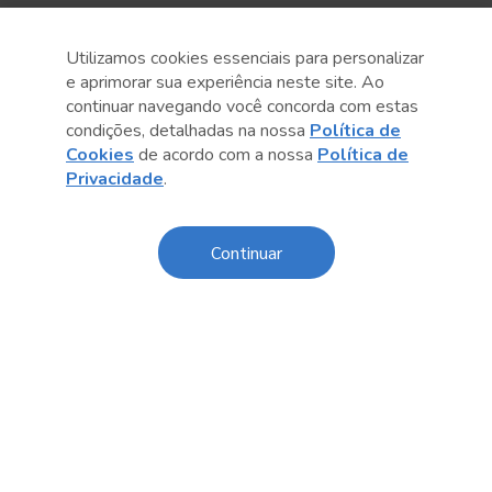
Utilizamos cookies essenciais para personalizar
e aprimorar sua experiência neste site. Ao
continuar navegando você concorda com estas
condições, detalhadas na nossa
Política de
Cookies
de acordo com a nossa
Política de
Privacidade
.
Anterior
Próximo post
Continuar
Sobre o Sesc
Central de Relacionamento
Transparência
Código de Conduta e Ética
Política de Privacidade