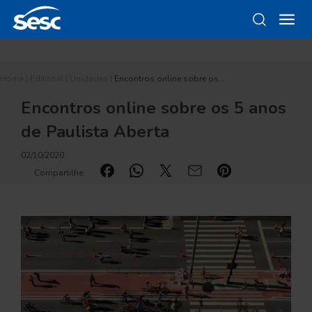
Home
|
Editorial
|
Unidades
|
Encontros online sobre os…
Encontros online sobre os 5 anos
de Paulista Aberta
02/10/2020
Compartilhe: