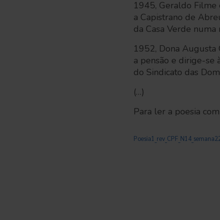
1945, Geraldo Filme 
a Capistrano de Abre
da Casa Verde numa ro
1952, Dona Augusta 
a pensão e dirige-se 
do Sindicato das Domé
(…)
Para ler a poesia comp
Poesia1_rev_CPF_N14_semana2