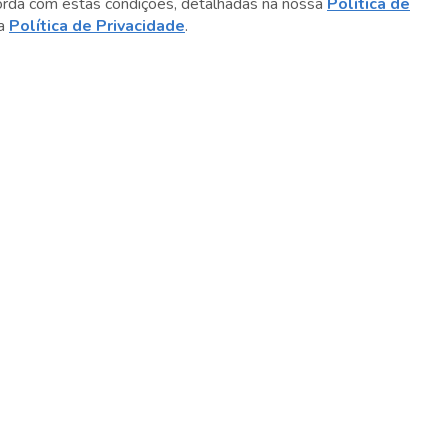
orda com estas condições, detalhadas na nossa
Política de
sa
Política de Privacidade
.
Sobre o Sesc
Central de Relacionamento
Transparência
Código de Conduta e Ética
Política de Privacidade
Política de Cookies
Fale Conosco
Créditos