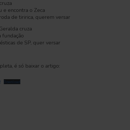
cruza
u e encontra o Zeca
da de tiririca, querem versar
Geralda cruza
à fundação
sticas de SP, quer versar
leta, é só baixar o artigo:
2
Download