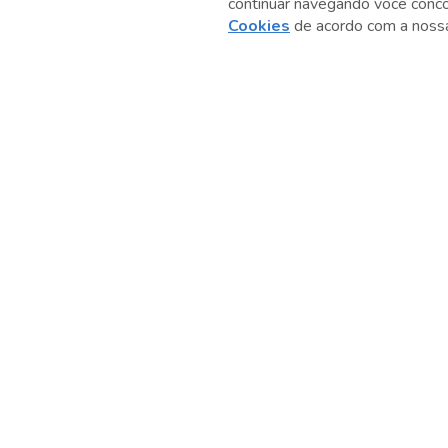
continuar navegando você conc
Anterior
Cookies
de acordo com a nos
Serviço Social do Comércio
Administração Regional no Estado de São Paulo
Sesc São Paulo por aí: