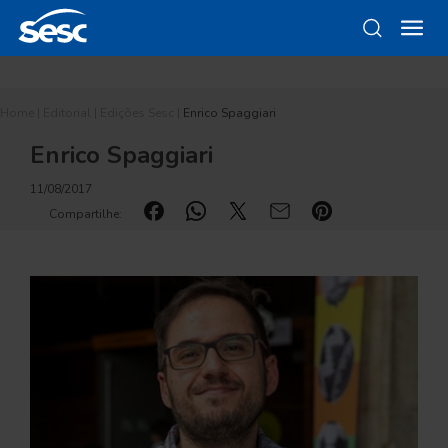
Home
|
Editorial
|
Edições Sesc
|
Enrico Spaggiari
Enrico Spaggiari
11/08/2017
Compartilhe: