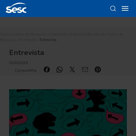
Home
|
Centro de Pesquisa e Formação
|
Editorial
|
Revista do Centro de
Pesquisa e Formação
|
Entrevista
Entrevista
01/02/2016
Compartilhe: