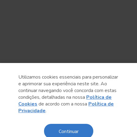
Utilizamos cookies essenciais para personalizar
e aprimorar sua experiência neste site. Ao
continuar navegando você concorda com estas
condições, detalhadas na nossa
Política de
Anterior
Próximo post
Cookies
de acordo com a nossa
Política de
Privacidade
.
Continuar
Sobre o Sesc