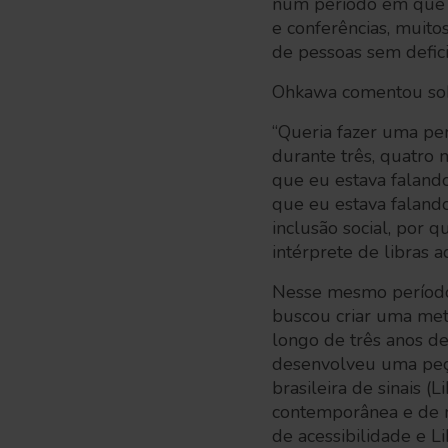
num período em que e
e conferências, muito
de pessoas sem defici
Ohkawa comentou sob
“Queria fazer uma per
durante três, quatro
que eu estava falando
que eu estava falando
inclusão social, por
intérprete de libras 
Nesse mesmo período, 
buscou criar uma meto
longo de três anos de 
desenvolveu uma peça 
brasileira de sinais (
contemporânea e de m
de acessibilidade e Li