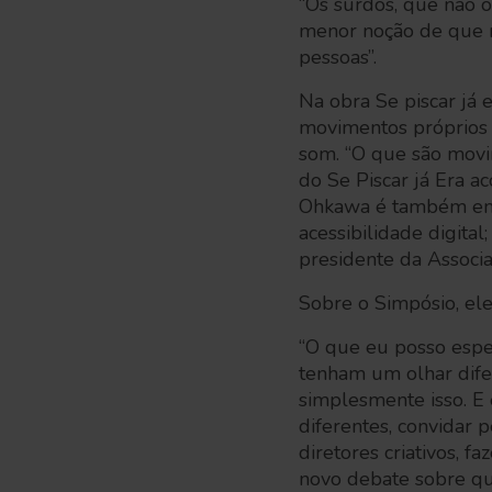
“Os surdos, que não 
menor noção de que m
pessoas”.
Na obra Se piscar já
movimentos próprios 
som. “O que são movi
do Se Piscar já Era 
Ohkawa é também em
acessibilidade digita
presidente da Associ
Sobre o Simpósio, ele 
“O que eu posso espe
tenham um olhar difere
simplesmente isso. E 
diferentes, convidar p
diretores criativos, 
novo debate sobre q