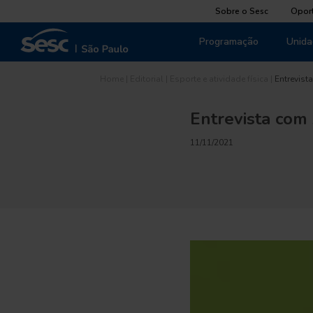
Sobre o Sesc
Opor
Programação
Unida
Home
|
Editorial
|
Esporte e atividade física
|
Entrevist
Entrevista co
11/11/2021