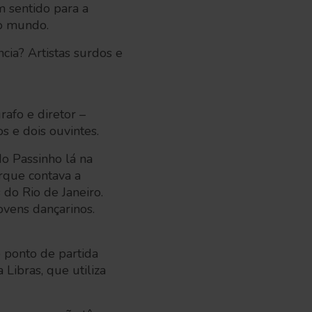
am sentido para a
 o mundo.
cia? Artistas surdos e
afo e diretor –
os e dois ouvintes.
o Passinho lá na
rque contava a
do Rio de Janeiro.
ovens dançarinos.
o ponto de partida
Libras, que utiliza