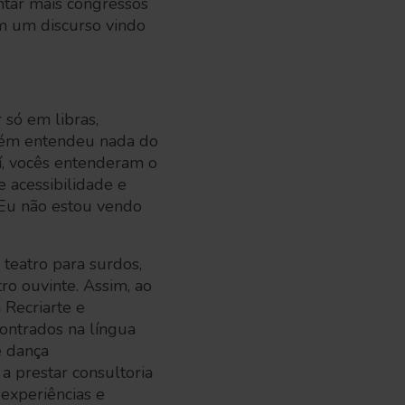
tar mais congressos
om um discurso vindo
 só em libras,
uém entendeu nada do
aí, vocês entenderam o
e acessibilidade e
 Eu não estou vendo
teatro para surdos,
ro ouvinte. Assim, ao
 Recriarte e
contrados na língua
e dança
 prestar consultoria
 experiências e