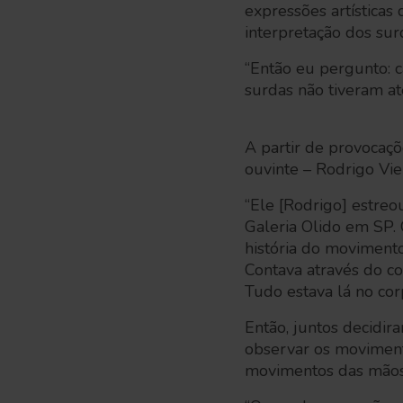
expressões artísticas 
interpretação dos sur
“Então eu pergunto: c
surdas não tiveram a
A partir de provocaç
ouvinte – Rodrigo Viei
“Ele [Rodrigo] estre
Galeria Olido em SP.
história do moviment
Contava através do cor
Tudo estava lá no cor
Então, juntos decidir
observar os movimento
movimentos das mãos,