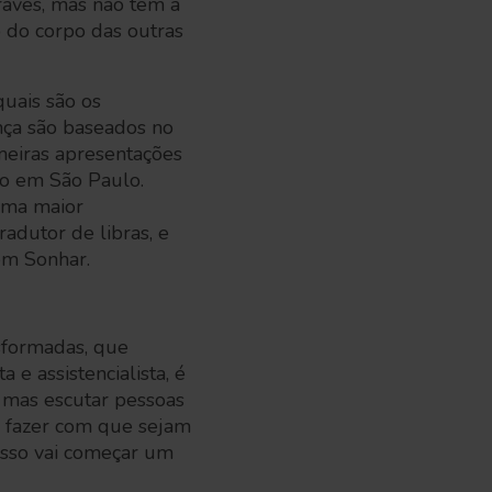
raves, mas não têm a
 do corpo das outras
uais são os
nça são baseados no
meiras apresentações
so em São Paulo.
uma maior
adutor de libras, e
em Sonhar.
sformadas, que
 e assistencialista, é
, mas escutar pessoas
s, fazer com que sejam
 isso vai começar um