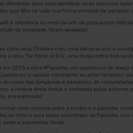
de diferentes tipos para identificar quais discursos fazi
dos, que têm na visão sua forma principal de perceber
adê a referência no meio da arte da pessoa com deficiên
tenção da sociedade, foram apagados”.
ões como essa, Ohkawa criou uma parceria com o coreógr
ra, a obra “Se Piscar já Era”, uma dança entre dois surd
ou em 2015 a obra #Passinho, um espetáculo de dança d
 Quando eu vi aquele movimento eu achei fantástico, po
o do corpo das dançarinas e dançarinos de comunidades 
po, a história desta dança, e contatada pelos próprios j
po, era expressão”.
am criar uma conversa entre a surdez e o passinho, com
s da cintura para baixo, encontrado no Passinho, com a 
 peito e expressões faciais.