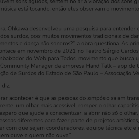
ouvem sons agudos, sentem no ar a vibração dos sons g
úsica está tocando, então eles observam o movimento
 era, Ohkawa desenvolveu uma pesquisa para entender q
dos surdos, pois muitos movimentos tradicionais de da
mentos e dança não sonoros?”, a obra questiona. As pri
acontece em novembro de 2021 no Teatro Sérgio Cardo
baixador do Web para Todos, movimento que busca 
l; Community Manager da empresa Hand Talk – app de tr
ação de Surdos do Estado de São Paulo – Associação V
diz:
rar acontecer é que as pessoas do simpósio saiam tran
nte, um olhar mais acessível, romper o olhar capacitista
espero que ajude a conscientizar, a abrir não só o olhar
essoas diferentes para fazer parte de projetos artístico
fazer com que sejam coordenadores, equipe técnica etc e
uem ouve e quem não ouve.”