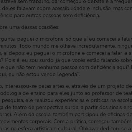
steve sem trabalho, daí começou o debate e a frequen
s deles falavam sobre acessibilidade e inclusão, mas c
ência para outras pessoas sem deficiência.
re uma dessas ocasiões:
gunta, peguei o microfone, só que aí eu comecei a falar
 minutos. Todo mundo me olhava incredulamente, ning
, aí depois eu peguei o microfone e comecei a falar ‘e 
? Pois é, eu sou surdo, já que vocês estão falando sobr
 que que não tem nenhuma pessoa com deficiência aqui?
aqui, eu não estou vendo legenda’”.
interessou-se pelas artes e, através de um projeto de 
dologia de ensino para eles junto ao professor de teat
pesquisa, ele realizou experiências e práticas na escola
de teatro de perspectiva surda, a partir dos sinais en
Libras). Além da escola, também participou de oficinas d
ovimentos corporais. Com a prática, começou também a
bras na esfera artística e cultural. Ohkawa dedicou-se a