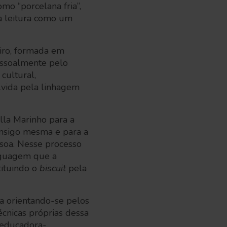
o “porcelana fria”,
a leitura como um
eiro, formada em
essoalmente pelo
cultural,
olvida pela linhagem
lla Marinho para a
onsigo mesma e para a
ssoa. Nesse processo
nguagem que a
ituindo o
biscuit
pela
la orientando-se pelos
cnicas próprias dessa
-educadora-