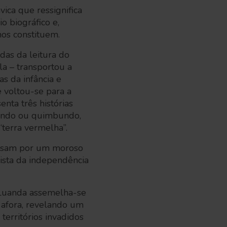
ica que ressignifica
o biográfico e,
 nos constituem.
das da leitura do
la – transportou a
s da infância e
e voltou-se para a
enta três histórias
undo ou quimbundo,
“terra vermelha”.
 passam por um moroso
uista da independência
 Luanda assemelha-se
 afora, revelando um
territórios invadidos