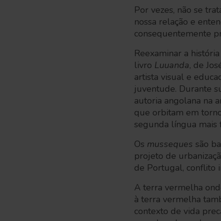
Por vezes, não se tra
nossa relação e entend
consequentemente prof
Reexaminar a história
livro
Luuanda
, de Jo
artista visual e educ
juventude. Durante su
autoria angolana na ar
que orbitam em torn
segunda língua mais f
Os
musseques
são ba
projeto de urbanizaçã
de Portugal, conflit
A terra vermelha on
à terra vermelha tamb
contexto de vida prec