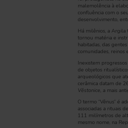
malemolência à elabo
confluência com o se
desenvolvimento, ent
Há milênios, a Argila
tornou matéria e inst
habitadas, das gentes
comunidades, reinos 
Inexistem progressos
de objetos ritualístico
arqueológicos que at
cerâmica datam de 26 
Věstonice,
a mais ant
O termo “Vênus” é ad
associadas a rituais d
111 milímetros de alt
mesmo nome, na Rep