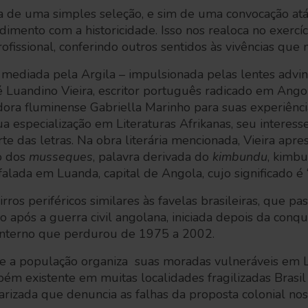
ta de uma simples seleção, e sim de uma convocação atáv
imento com a historicidade. Isso nos realoca no exercíci
issional, conferindo outros sentidos às vivências que
 mediada pela Argila – impulsionada pelas lentes advin
sé Luandino Vieira, escritor português radicado em Ango
adora fluminense Gabriella Marinho para suas experiência
a especialização em Literaturas Afrikanas, seu interess
te das letras. Na obra literária mencionada, Vieira apres
o dos
musseques
, palavra derivada do
kimbundu
, kimb
alada em Luanda, capital de Angola, cujo significado é 
irros periféricos similares às favelas brasileiras, que
o após a guerra civil angolana, iniciada depois da conq
o interno que perdurou de 1975 a 2002.
de a população organiza suas moradas vulneráveis em
ém existente em muitas localidades fragilizadas Brasil
arizada que denuncia as falhas da proposta colonial nos 