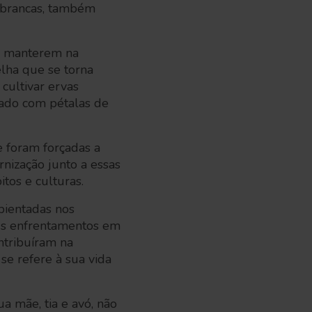
o brancas, também
se manterem na
lha que se torna
cultivar ervas
rado com pétalas de
 foram forçadas a
nização junto a essas
itos e culturas.
mbientadas nos
eus enfrentamentos em
ntribuíram na
se refere à sua vida
 mãe, tia e avó, não