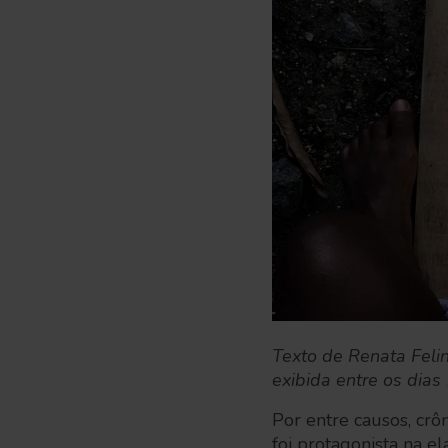
Texto de Renata Felin
exibida entre os dia
Por entre causos, crôn
foi protagonista na e