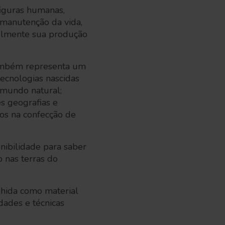
iguras humanas,
e manutenção da vida,
ivelmente sua produção
também representa um
ecnologias nascidas
 mundo natural;
s geografias e
os na confecção de
onibilidade para saber
 nas terras do
lhida como material
idades e técnicas