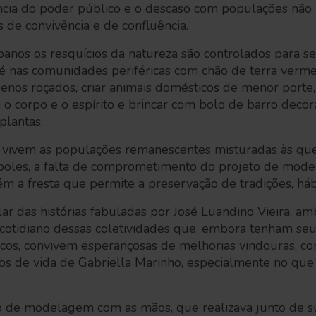
iência do poder público e o descaso com populações nã
 de convivência e de confluência.
banos os resquícios da natureza são controlados para 
 é nas comunidades periféricas com chão de terra verme
nos roçados, criar animais domésticos de menor porte, 
 o corpo e o espírito e brincar com bolo de barro deco
 plantas.
 vivem as populações remanescentes misturadas às que
poles, a falta de comprometimento do projeto de moder
 a fresta que permite a preservação de tradições, háb
ar das histórias fabuladas por José Luandino Vieira, a
 o cotidiano dessas coletividades que, embora tenham s
icos, convivem esperançosas de melhorias vindouras, co
s de vida de Gabriella Marinho, especialmente no que 
 de modelagem com as mãos, que realizava junto de sua