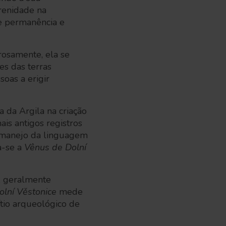
renidade na
e permanência e
erosamente, ela se
es das terras
oas a erigir
da Argila na criação
mais antigos registros
e manejo da linguagem
a-se a
Vênus de Dolní
, geralmente
lní Věstonice
mede
ítio arqueológico de