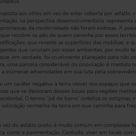
europeus.
exposta aos olhos em vez de estar coberta por asfalto, 
tação, na perspectiva desenvolvimentista, representa 
s promessas da modernidade não foram exitosas. A poei
 que recobre os pés de quem caminha por esses territó
edificações; que reveste as superfícies das mobílias; e 
 gentes que circulam por esses ambientes, por muito te
, que, em verdade, foi cruelmente planejado para não c
ra, uma parcela considerável da população é mantida na
l a inúmeras adversidades em sua luta pela sobrevivênc
i um caráter negativo à terra visível nos espaços que 
soas que se deslocam desses locais para regiões melh
o ocidental. O termo “pé de barro” sintetiza os estigmas
 coloração vermelha da terra em que caminha para fre
 vez do asfalto preto, é muito comum em complexos hab
ca, como a pavimentação. Contudo, viver em locais com es