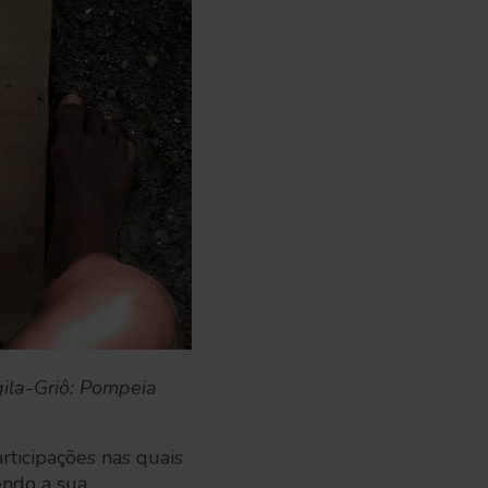
gila-Griô: Pompeia
articipações nas quais
endo a sua