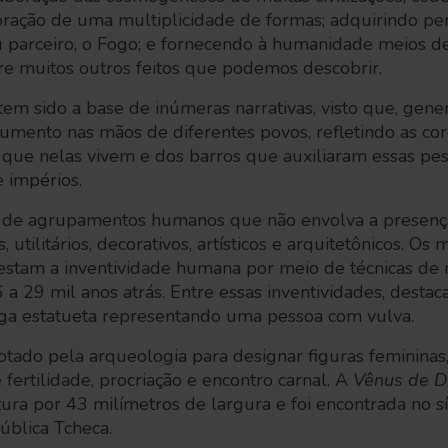
ração de uma multiplicidade de formas; adquirindo pe
u parceiro, o Fogo; e fornecendo à humanidade meios d
re muitos outros feitos que podemos descobrir.
 tem sido a base de inúmeras narrativas, visto que, gen
rumento nas mãos de diferentes povos, refletindo as cor
 que nelas vivem e dos barros que auxiliaram essas pess
e impérios.
 de agrupamentos humanos que não envolva a presença 
s, utilitários, decorativos, artísticos e arquitetônicos. Os 
estam a inventividade humana por meio de técnicas d
a 29 mil anos atrás. Entre essas inventividades, destac
iga estatueta representando uma pessoa com vulva.
otado pela arqueologia para designar figuras femininas
e fertilidade, procriação e encontro carnal. A
Vênus de Do
ura por 43 milímetros de largura e foi encontrada no s
ública Tcheca.