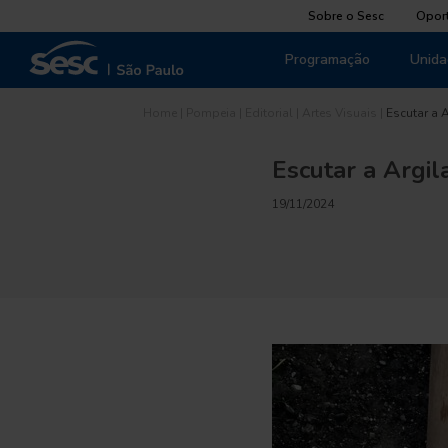
Sobre o Sesc
Opor
Programação
Unida
Home
|
Pompeia
|
Editorial
|
Artes Visuais
|
Escutar a A
Escutar a Argil
19/11/2024