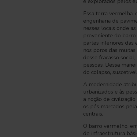
e explorados pelos 
Essa terra vermelha, 
engenharia de pavimen
nesses locais onde a
proveniente do barro
partes inferiores das 
nos poros das muitas
desse fracasso social
pessoas. Dessa manei
do colapso, suscetíve
A modernidade atribu
urbanizados e às pes
a noção de civilizaçã
os pés marcados pela
centrais.
O barro vermelho, em
de infraestrutura bási