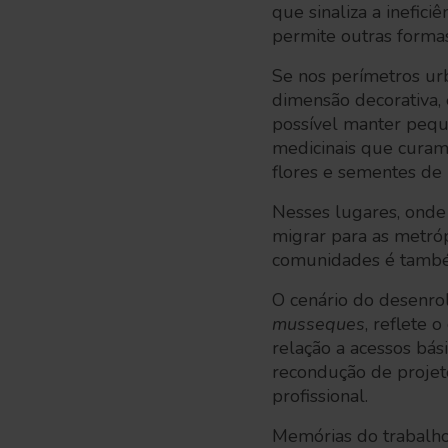
que sinaliza a inefic
permite outras formas
Se nos perímetros ur
dimensão decorativa,
possível manter peque
medicinais que curam
flores e sementes de
Nesses lugares, onde
migrar para as metró
comunidades é também
O cenário do desenrol
musseques
, reflete
relação a acessos bás
recondução de projeto
profissional.
Memórias do trabalho