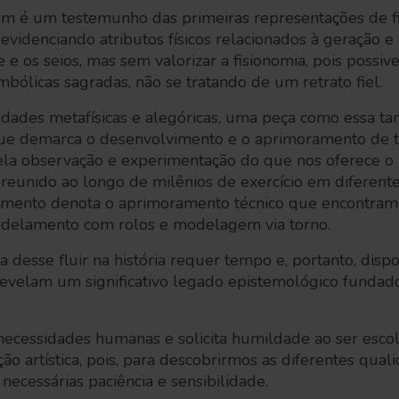
m é um testemunho das primeiras representações de f
 evidenciando atributos físicos relacionados à geração 
e e os seios, mas sem valorizar a fisionomia, pois poss
imbólicas sagradas, não se tratando de um retrato fiel.
dades metafísicas e alegóricas, uma peça como essa 
o que demarca o desenvolvimento e o aprimoramento de t
pela observação e experimentação do que nos oferece o
reunido ao longo de milênios de exercício em diferente
cimento denota o aprimoramento técnico que encontram
ordelamento com rolos e modelagem via torno.
a desse fluir na história requer tempo e, portanto, disp
revelam um significativo legado epistemológico fundado
 necessidades humanas e solicita humildade ao ser esco
ão artística, pois, para descobrirmos as diferentes qual
necessárias paciência e sensibilidade.