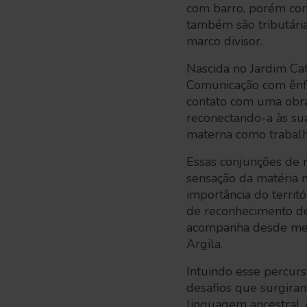
com barro, porém c
também são tributári
marco divisor.
Nascida no Jardim Cat
Comunicação com ênfa
contato com uma obra 
reconectando-a às sua
materna como trabalh
Essas conjunções de 
sensação da matéria 
importância do territ
de reconhecimento de
acompanha desde meni
Argila.
Intuindo esse percurs
desafios que surgira
linguagem ancestral,