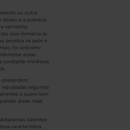
cimento ou outra
o atraso e a pobreza
ra vermelha
rios; que demarca as
que penetra na pele e
mpo, foi sinônimo
ontemplar essas
 constante iminência
ia.
se pretendem
or equipadas segundo
 inerentes a quem tem
quentar áreas mais
itacionais carentes
sa característica,