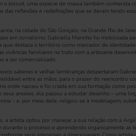
om o
biscuit
, uma espécie de massa também conhecida com
as das reflexões e redefinições que se deram tendo ess
arina, na cidade de São Gonçalo, na Grande Rio de Jan
se em Jornalismo, Gabriella Marinho foi mobilizada p
que destaca o território como marcador de identidade 
s vivências familiares no trato com a artesania desenv
o a ser comercializado.
novos saberes e velhas lembranças despertaram Gabrie
moldável entre as mãos, para o prazer do reencontro c
ório onde nasceu e foi criada em sua formação como pe
 seus anseios, ela passou a estudar desenho – uma li
na – e, por meio dele, religou-se à modelagem, subst
o, a artista optou por manejar a sua relação com a Argi
m durante o processo e aprendendo organicamente as té
 conforme seus interesses a direcionavam. Como artista