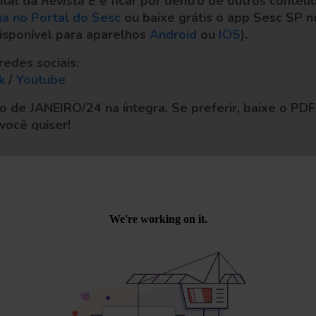
ital da
Revista E
e ficar por dentro de outros conteúd
na no Portal do Sesc
ou baixe grátis o app Sesc SP n
isponível para aparelhos
Android
ou
IOS
).
redes sociais:
k
/
Youtube
ção de JANEIRO/24 na íntegra. Se preferir, baixe o PDF
você quiser!