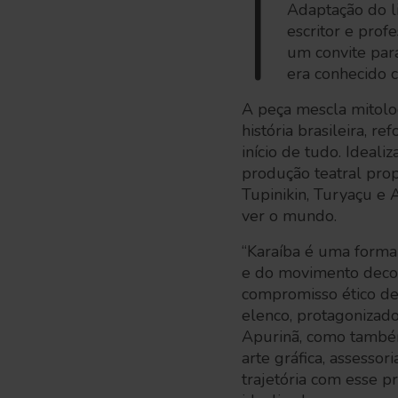
I
Adaptação do l
escritor e prof
um convite para
era conhecido 
A peça mescla mitolog
história brasileira, 
início de tudo. Ideal
produção teatral pro
Tupinikin, Turyaçu e A
ver o mundo.
“Karaíba é uma forma 
e do movimento decolo
compromisso ético de
elenco, protagonizado
Apurinã, como também 
arte gráfica, assesso
trajetória com esse p