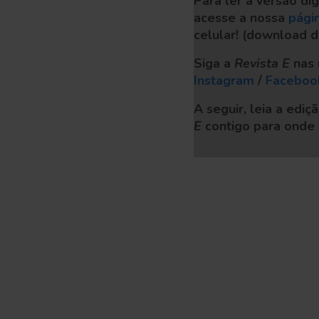
Para ler a versão dig
acesse a nossa
pági
celular!
(download d
Siga a
Revista E
nas 
Instagram
/
Faceboo
A seguir, leia a edi
E
contigo para onde 