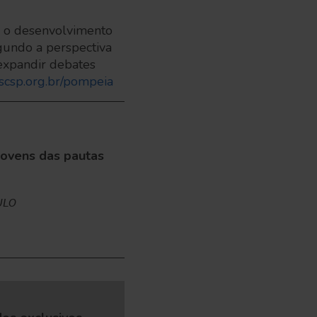
a o desenvolvimento
egundo a perspectiva
 expandir debates
scsp.org.br/pompeia
jovens das pautas
ULO