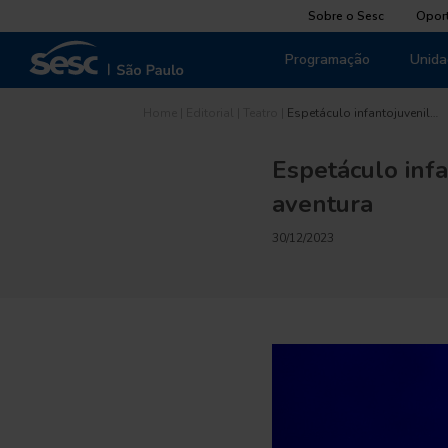
Sobre o Sesc
Opor
Programação
Unida
Home
|
Editorial
|
Teatro
|
Espetáculo infantojuvenil…
Espetáculo infa
aventura
30/12/2023