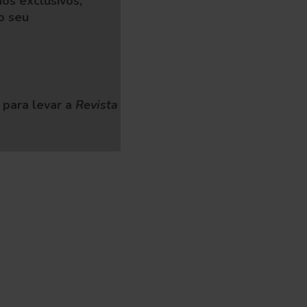
os exclusivos,
o seu
para levar a
Revista