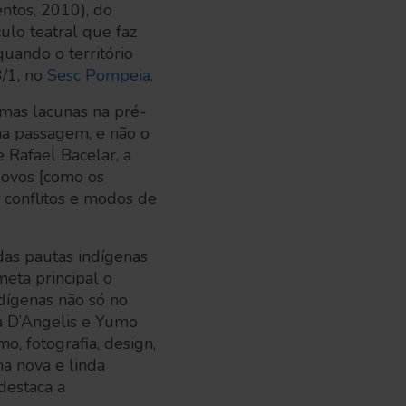
tos, 2010), do
lo teatral que faz
uando o território
3/1, no
Sesc Pompeia
.
umas lacunas na pré-
ma passagem, e não o
e Rafael Bacelar, a
povos [como os
s conflitos e modos de
das pautas indígenas
meta principal o
dígenas não só no
la D’Angelis e Yumo
, fotografia, design,
ma nova e linda
destaca a