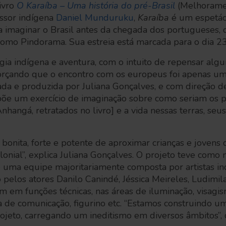
ivro
O Karaíba – Uma história do pré-Brasil
(Melhoramen
essor indígena
Daniel Munduruku
,
Karaíba
é um espetácu
 imaginar o Brasil antes da chegada dos portugueses, q
como Pindorama. Sua estreia está marcada para o dia 2
ia indígena e aventura, com o intuito de repensar alg
reforçando que o encontro com os europeus foi apenas u
izada e produzida por Juliana Gonçalves, e com direção d
põe um exercício de imaginação sobre como seriam os 
nhangá, retratados no livro] e a vida nessas terras, seu
bonita, forte e potente de aproximar crianças e jovens 
nial”, explica Juliana Gonçalves. O projeto teve como 
 uma equipe majoritariamente composta por artistas in
 pelos atores Danilo Canindé, Jéssica Meireles, Ludimi
em funções técnicas, nas áreas de iluminação, visagismo
ria de comunicação, figurino etc. “Estamos construindo u
rojeto, carregando um ineditismo em diversos âmbitos”, 