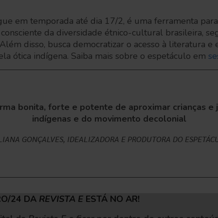
gue em temporada até dia 17/2, é uma ferramenta par
onsciente da diversidade étnico-cultural brasileira, s
 Além disso, busca democratizar o acesso à literatura e
ela ótica indígena. Saiba mais sobre o espetáculo em
se
ma bonita, forte e potente de aproximar crianças e 
indígenas e do movimento decolonial
LIANA GONÇALVES, IDEALIZADORA E PRODUTORA DO ESPETÁC
RO/24 DA
REVISTA E
ESTÁ NO AR!