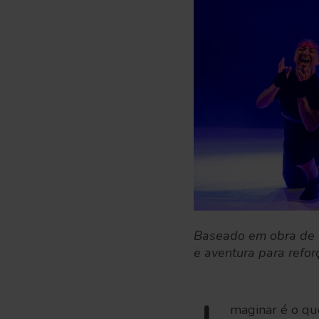
Baseado em obra de D
e aventura para refo
maginar é o qu