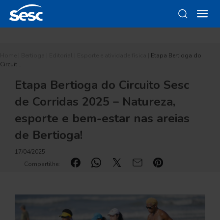
Home
|
Bertioga
|
Editorial
|
Esporte e atividade física
|
Etapa Bertioga do
Circuit…
Etapa Bertioga do Circuito Sesc
de Corridas 2025 – Natureza,
esporte e bem-estar nas areias
de Bertioga!
17/04/2025
Compartilhe: