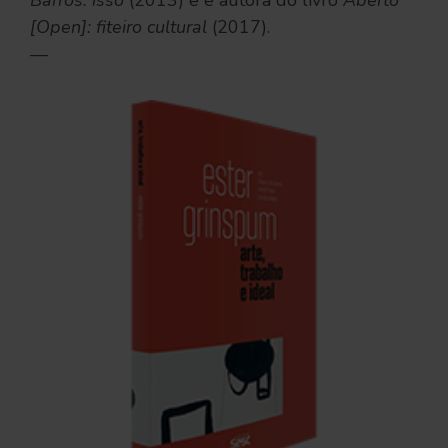
Barros: isso
(2013) e é autora do livro
Aberto
[Open]: fiteiro cultural
(2017).
—