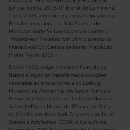
Public’05, New Contemporary Art Centre,
Larissa, Grécia, 2005; 8ª Bienal de La Havana,
Cuba, 2003; além de quatro participações na
Bienal Internacional de São Paulo e do
Mercosul, onde foi laureada com o prêmio
“Projetáveis”. Recebeu também o prêmio na
Interactivos?’10: Ciencia de barrio, MediaLab
Prado, Madri, 2010.
Desde 1989, dirige o Arquivo Geraldo de
Barros e organiza importantes exposições
dedicadas ao artista, como a do Ludwig
Museum, na Alemanha; nos Sescs Pompeia,
Pinheiros e Belenzinho; no Instituto Moreira
Salles (IMS); no Musée de l’Elysée, na Suíça; e
no MoMA, em Nova York. Organizou os livros
Sobras e fotoformas
(2006) e
Geraldo de