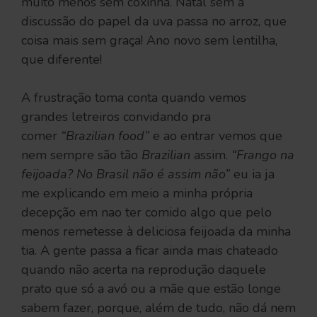
muito menos sem coxinha. Natal sem a
discussão do papel da uva passa no arroz, que
coisa mais sem graça! Ano novo sem lentilha,
que diferente!
A frustração toma conta quando vemos
grandes letreiros convidando pra
comer
“Brazilian food”
e ao entrar vemos que
nem sempre são tão
Brazilian
assim.
“Frango na
feijoada? No Brasil não é assim não”
eu ia ja
me explicando em meio a minha própria
decepção em nao ter comido algo que pelo
menos remetesse à deliciosa feijoada da minha
tia. A gente passa a ficar ainda mais chateado
quando não acerta na reprodução daquele
prato que só a avó ou a mãe que estão longe
sabem fazer, porque, além de tudo, não dá nem