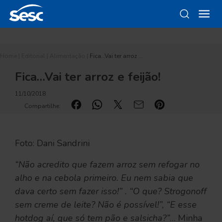
Home
|
Editorial
|
Alimentação
|
Fica…Vai ter arroz …
Fica…Vai ter arroz e feijão!
11/10/2018
Compartilhe:
Foto: Dani Sandrini
“Não acredito que fazem arroz sem refogar no
alho e na cebola primeiro. Eu nem sabia que
dava certo sem fazer isso!” . “O que? Strogonoff
sem creme de leite? Não é possível!”, “E esse
hotdog aí, que só tem pão e salsicha?”
… Minha