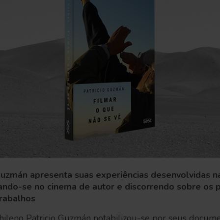
 Guzmán apresenta suas experiências desenvolvidas 
ando-se no cinema de autor e discorrendo sobre os
trabalhos
chileno Patricio Guzmán notabilizou-se por seus docum