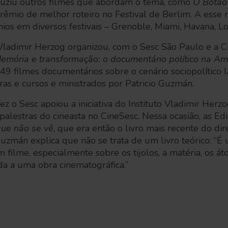
duziu outros filmes que abordam o tema, como
O Botão
rêmio de melhor roteiro no Festival de Berlim. A esse
os em diversos festivais – Grenoble, Miami, Havana, Lo
Vladimir Herzog organizou, com o Sesc São Paulo e a Ci
emória e transformação: o documentário político na Am
49 filmes documentários sobre o cenário sociopolítico 
tras e cursos e ministrados por Patricio Guzmán.
 o Sesc apoiou a iniciativa do Instituto Vladimir Herzo
 palestras do cineasta no CineSesc. Nessa ocasião, as E
que não se vê
, que era então o livro mais recente do dir
zmán explica que não se trata de um livro teórico: “É 
um filme, especialmente sobre os tijolos, a matéria, os 
da a uma obra cinematográfica.”