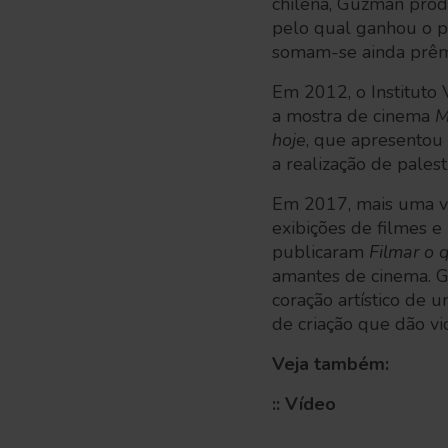
chilena, Guzmán pro
pelo qual ganhou o p
somam-se ainda prêmi
Em 2012, o Instituto 
a mostra de cinema
M
hoje
, que apresentou 
a realização de pales
Em 2017, mais uma vez
exibições de filmes e
publicaram
Filmar o 
amantes de cinema. Gu
coração artístico de 
de criação que dão vi
Veja também:
:: Vídeo