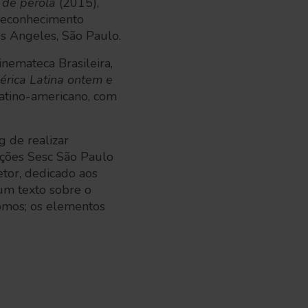
 de pérola
(2015),
 reconhecimento
s Angeles, São Paulo.
nemateca Brasileira,
érica Latina ontem e
latino-americano, com
g de realizar
dições Sesc São Paulo
etor, dedicado aos
um texto sobre o
átomos; os elementos