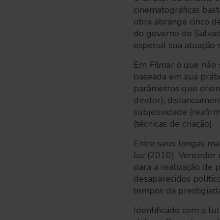
cinematográficas bas
obra abrange cinco 
do governo de Salvado
especial sua atuação
Em
Filmar o que não 
baseada em sua prátic
parâmetros que orient
diretor), distanciament
subjetividade (reafir
(técnicas de criação).
Entre seus longas ma
luz
(2010). Vencedor 
para a realização de
desaparecidos polític
tempos da prestigiada
Identificado com a lut