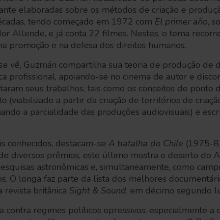
tante elaboradas sobre os métodos de criação e produç
décadas, tendo começado em 1972 com
El primer año
, s
r Allende, e já conta 22 filmes. Nestes, o tema recorre
 na promoção e na defesa dos direitos humanos.
se vê
, Guzmán compartilha sua teoria de produção de 
a profissional, apoiando-se no cinema de autor e disco
aram seus trabalhos, tais como os conceitos de ponto de
o (viabilizado a partir da criação de territórios de criaçã
mando a parcialidade das produções audiovisuais) e escri
is conhecidos, destacam-se
A batalha do Chile
(1975-8
de diversos prêmios, este último mostra o deserto do
 pesquisas astronômicas e, simultaneamente, como camp
os. O longa faz parte da lista dos melhores documentár
 revista britânica
Sight & Sound
, em décimo segundo l
a contra regimes políticos opressivos, especialmente a d