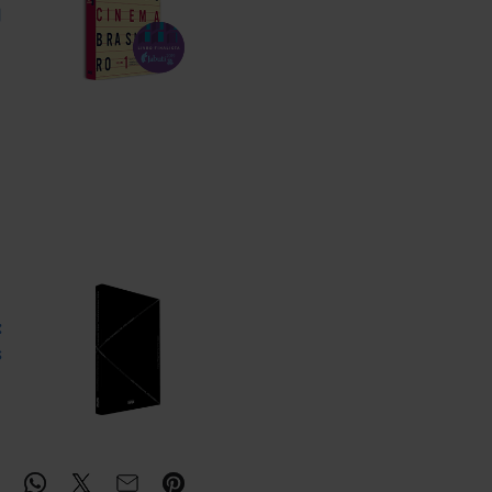
I
:
s