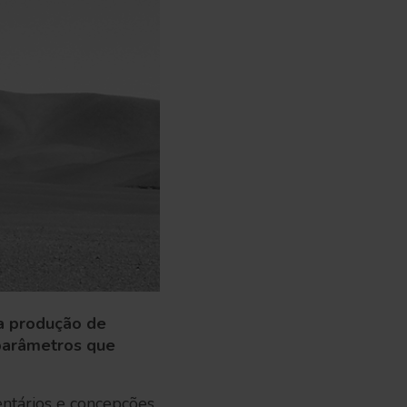
na produção de
 parâmetros que
entários e concepções