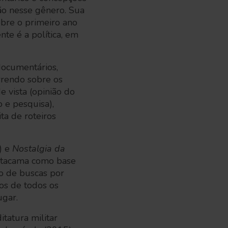
ão nesse gênero. Sua
obre o primeiro ano
nte é a política, em
documentários,
rrendo sobre os
 vista (opinião do
o e pesquisa),
ta de roteiros
) e
Nostalgia da
 Atacama como base
o de buscas por
ios de todos os
ugar.
itatura militar