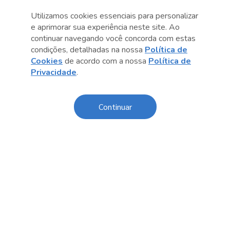
Utilizamos cookies essenciais para personalizar
e aprimorar sua experiência neste site. Ao
continuar navegando você concorda com estas
Anterior
Próximo post
condições, detalhadas na nossa
Política de
Cookies
de acordo com a nossa
Política de
Privacidade
.
Sobre o Sesc
Continuar
Central de Relacionamento
Transparência
Código de Conduta e Ética
Política de Privacidade
Política de Cookies
Fale Conosco