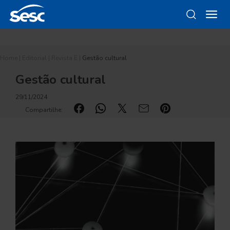
Home
|
Editorial
|
Revista E
|
Gestão cultural
Gestão cultural
29/11/2024
Compartilhe: