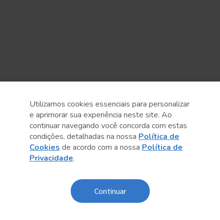
Utilizamos cookies essenciais para personalizar
e aprimorar sua experiência neste site. Ao
continuar navegando você concorda com estas
Anterior
Próximo post
condições, detalhadas na nossa
Política de
Cookies
de acordo com a nossa
Política de
Privacidade
.
Continuar
Conteúdo relacionado