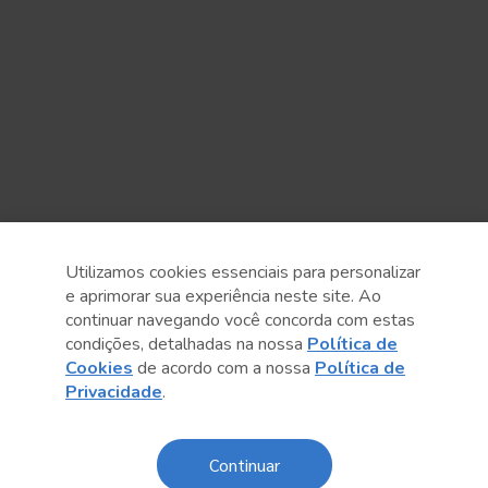
Utilizamos cookies essenciais para personalizar
e aprimorar sua experiência neste site. Ao
continuar navegando você concorda com estas
Anterior
Próximo post
condições, detalhadas na nossa
Política de
Cookies
de acordo com a nossa
Política de
Privacidade
.
Continuar