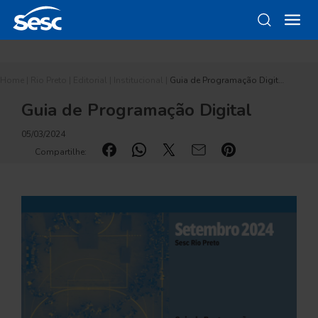
Home
|
Rio Preto
|
Editorial
|
Institucional
|
Guia de Programação Digit…
Guia de Programação Digital
05/03/2024
Compartilhe: